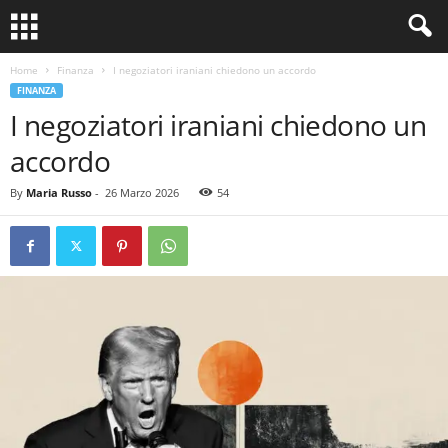
Home
Finanza
I negoziatori iraniani chiedono un accordo
FINANZA
I negoziatori iraniani chiedono un
accordo
By
Maria Russo
-
26 Marzo 2026
54