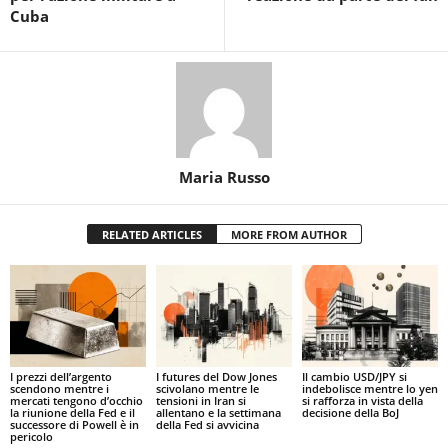
Cuba
Maria Russo
RELATED ARTICLES
MORE FROM AUTHOR
I prezzi dell’argento
I futures del Dow Jones
Il cambio USD/JPY si
scendono mentre i
scivolano mentre le
indebolisce mentre lo yen
mercati tengono d’occhio
tensioni in Iran si
si rafforza in vista della
la riunione della Fed e il
allentano e la settimana
decisione della BoJ
successore di Powell è in
della Fed si avvicina
pericolo