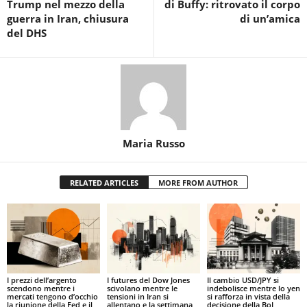
Trump nel mezzo della
di Buffy: ritrovato il corpo
guerra in Iran, chiusura
di un’amica
del DHS
Maria Russo
RELATED ARTICLES
MORE FROM AUTHOR
I prezzi dell’argento
I futures del Dow Jones
Il cambio USD/JPY si
scendono mentre i
scivolano mentre le
indebolisce mentre lo yen
mercati tengono d’occhio
tensioni in Iran si
si rafforza in vista della
la riunione della Fed e il
allentano e la settimana
decisione della BoJ