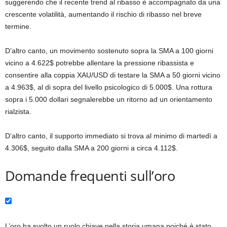
suggerendo che il recente trend al ribasso è accompagnato da una
crescente volatilità, aumentando il rischio di ribasso nel breve
termine.
D’altro canto, un movimento sostenuto sopra la SMA a 100 giorni
vicino a 4.622$ potrebbe allentare la pressione ribassista e
consentire alla coppia XAU/USD di testare la SMA a 50 giorni vicino
a 4.963$, al di sopra del livello psicologico di 5.000$. Una rottura
sopra i 5.000 dollari segnalerebbe un ritorno ad un orientamento
rialzista.
D’altro canto, il supporto immediato si trova al minimo di martedì a
4.306$, seguito dalla SMA a 200 giorni a circa 4.112$.
Domande frequenti sull’oro
L’oro ha svolto un ruolo chiave nella storia umana poiché è stato