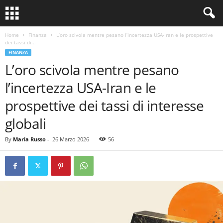
Home
Finanza
L’oro scivola mentre pesano l’incertezza USA-Iran e le prospettive
dei tassi di...
FINANZA
L’oro scivola mentre pesano
l’incertezza USA-Iran e le
prospettive dei tassi di interesse
globali
By
Maria Russo
-
26 Marzo 2026
56