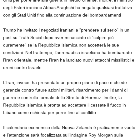
Uniti per porre fine alla guerra in Medio Oriente. Inoltre, il ministro
degli Esteri iraniano Abbas Araghchi ha negato qualsiasi trattativa
con gli Stati Uniti fino alla continuazione dei bombardamenti
Trump ha invitato i negoziati iraniani a “prendere sul serio” in un
post su Truth Social dopo aver minacciato di “colpire più
duramente” se la Repubblica islamica non accetterà le sue
condizioni. Nel frattempo, l’aeronautica israeliana ha bombardato
l’Iran orientale, mentre l’Iran ha lanciato nuovi attacchi missilistici e
droni contro Israele.
L’Iran, invece, ha presentato un proprio piano di pace e chiede
garanzie contro future azioni militari, risarcimento per i danni di
guerra e controllo formale dello Stretto di Hormuz. Inoltre, la
Repubblica islamica è pronta ad accettare il cessate il fuoco in
Libano come richiesta per porre fine al conflitto.
Il calendario economico della Nuova Zelanda è praticamente vuoto
e l’attenzione sarà focalizzata sull’indagine Roy Morgan sulla