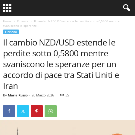
Home
Finanza
Il cambio NZD/USD estende le perdite sotto 0,5800 mentre
svaniscono le speranze...
FINANZA
Il cambio NZD/USD estende le
perdite sotto 0,5800 mentre
svaniscono le speranze per un
accordo di pace tra Stati Uniti e
Iran
By
Maria Russo
-
26 Marzo 2026
55