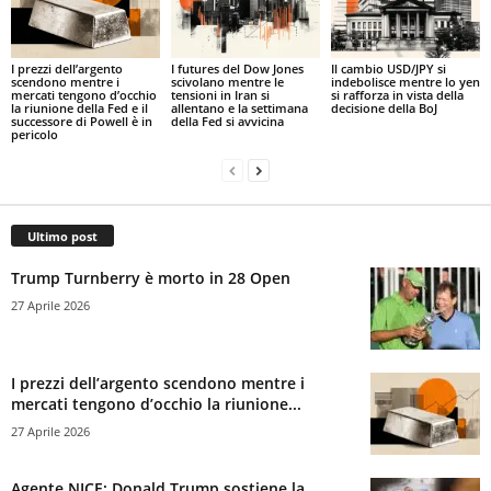
I prezzi dell’argento
I futures del Dow Jones
Il cambio USD/JPY si
scendono mentre i
scivolano mentre le
indebolisce mentre lo yen
mercati tengono d’occhio
tensioni in Iran si
si rafforza in vista della
la riunione della Fed e il
allentano e la settimana
decisione della BoJ
successore di Powell è in
della Fed si avvicina
pericolo
Ultimo post
Trump Turnberry è morto in 28 Open
27 Aprile 2026
I prezzi dell’argento scendono mentre i
mercati tengono d’occhio la riunione...
27 Aprile 2026
Agente NICE: Donald Trump sostiene la