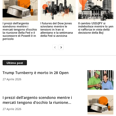
I prezzi dell’argento
I futures del Dow Jones
Il cambio USD/JPY si
scendono mentre i
scivolano mentre le
indebolisce mentre lo yen
mercati tengono d’occhio
tensioni in Iran si
si rafforza in vista della
la riunione della Fed e il
allentano e la settimana
decisione della BoJ
successore di Powell è in
della Fed si avvicina
pericolo
Ultimo post
Trump Turnberry è morto in 28 Open
27 Aprile 2026
I prezzi dell’argento scendono mentre i
mercati tengono d’occhio la riunione...
27 Aprile 2026