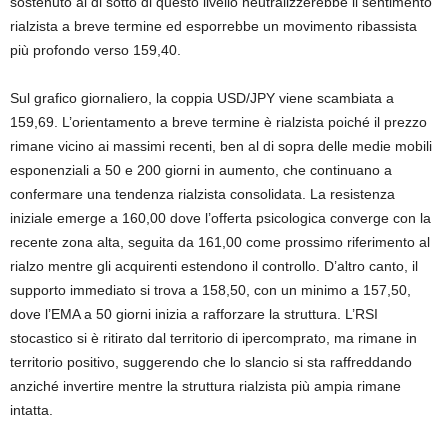
sostenuto al di sotto di questo livello neutralizzerebbe il sentimento
rialzista a breve termine ed esporrebbe un movimento ribassista
più profondo verso 159,40.
Sul grafico giornaliero, la coppia USD/JPY viene scambiata a
159,69. L’orientamento a breve termine è rialzista poiché il prezzo
rimane vicino ai massimi recenti, ben al di sopra delle medie mobili
esponenziali a 50 e 200 giorni in aumento, che continuano a
confermare una tendenza rialzista consolidata. La resistenza
iniziale emerge a 160,00 dove l’offerta psicologica converge con la
recente zona alta, seguita da 161,00 come prossimo riferimento al
rialzo mentre gli acquirenti estendono il controllo. D’altro canto, il
supporto immediato si trova a 158,50, con un minimo a 157,50,
dove l’EMA a 50 giorni inizia a rafforzare la struttura. L’RSI
stocastico si è ritirato dal territorio di ipercomprato, ma rimane in
territorio positivo, suggerendo che lo slancio si sta raffreddando
anziché invertire mentre la struttura rialzista più ampia rimane
intatta.