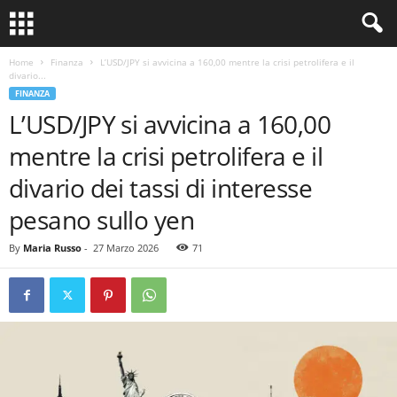
Home
Finanza
L’USD/JPY si avvicina a 160,00 mentre la crisi petrolifera e il
divario...
FINANZA
L’USD/JPY si avvicina a 160,00
mentre la crisi petrolifera e il
divario dei tassi di interesse
pesano sullo yen
By
Maria Russo
-
27 Marzo 2026
71