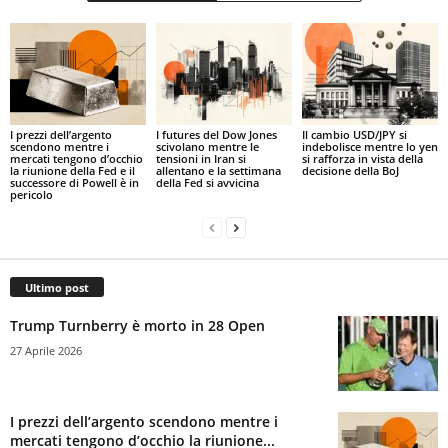
I prezzi dell’argento
I futures del Dow Jones
Il cambio USD/JPY si
scendono mentre i
scivolano mentre le
indebolisce mentre lo yen
mercati tengono d’occhio
tensioni in Iran si
si rafforza in vista della
la riunione della Fed e il
allentano e la settimana
decisione della BoJ
successore di Powell è in
della Fed si avvicina
pericolo
Ultimo post
Trump Turnberry è morto in 28 Open
27 Aprile 2026
I prezzi dell’argento scendono mentre i
mercati tengono d’occhio la riunione...