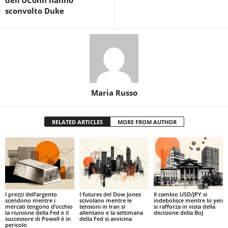
dell’UConn hanno
sconvolto Duke
Maria Russo
RELATED ARTICLES
MORE FROM AUTHOR
I prezzi dell’argento
I futures del Dow Jones
Il cambio USD/JPY si
scendono mentre i
scivolano mentre le
indebolisce mentre lo yen
mercati tengono d’occhio
tensioni in Iran si
si rafforza in vista della
la riunione della Fed e il
allentano e la settimana
decisione della BoJ
successore di Powell è in
della Fed si avvicina
pericolo