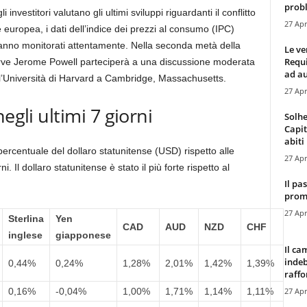
probl
vestitori valutano gli ultimi sviluppi riguardanti il ​​conflitto
27 Apr
 europea, i dati dell’indice dei prezzi al consumo (IPC)
anno monitorati attentamente. Nella seconda metà della
Le ve
Requ
serve Jerome Powell parteciperà a una discussione moderata
ad au
l’Università di Harvard a Cambridge, Massachusetts.
27 Apr
egli ultimi 7 giorni
Solhe
Capit
abiti 
ercentuale del dollaro statunitense (USD) rispetto alle
27 Apr
ni. Il dollaro statunitense è stato il più forte rispetto al
Il pa
promo
27 Apr
Sterlina
Yen
CAD
AUD
NZD
CHF
inglese
giapponese
Il ca
indeb
0,44%
0,24%
1,28%
2,01%
1,42%
1,39%
raffor
27 Apr
0,16%
-0,04%
1,00%
1,71%
1,14%
1,11%