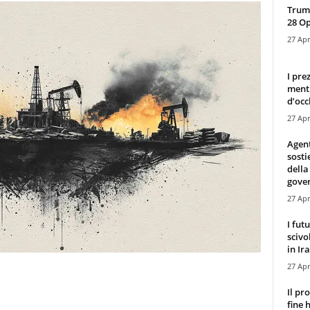
Trump
28 O
27 Apr
I pre
mentr
d’occ
27 Apr
Agen
sosti
della
gove
27 Apr
I fut
scivo
in Ira
27 Apr
Il pr
fine 