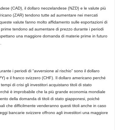
anadese (CAD), il dollaro neozelandese (NZD) e le valute più
africano (ZAR) tendono tutte ad aumentare nei mercati
queste valute fanno molto affidamento sulle esportazioni di
ie prime tendono ad aumentare di prezzo durante i periodi
i aspettano una maggiore domanda di materie prime in futuro
.
rante i periodi di “avversione al rischio” sono il dollaro
Y) e il franco svizzero (CHF). Il dollaro americano perché
mpi di crisi gli investitori acquistano titoli di stato
 perché è improbabile che la più grande economia mondiale
ento della domanda di titoli di stato giapponesi, poiché
ali che difficilmente venderanno questi titoli anche in caso
e leggi bancarie svizzere offrono agli investitori una maggiore