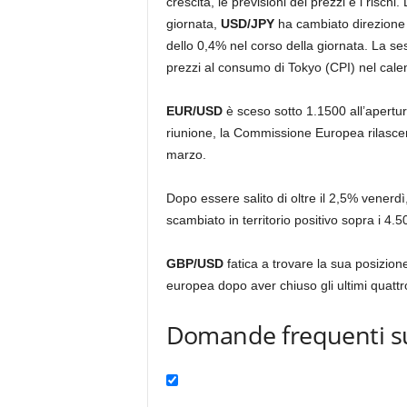
crescita, le previsioni dei prezzi e i rischi
giornata,
USD/JPY
ha cambiato direzione 
dello 0,4% nel corso della giornata. La ses
prezzi al consumo di Tokyo (CPI) nel cal
EUR/USD
è sceso sotto 1.1500 all’apertur
riunione, la Commissione Europea rilascerà
marzo.
Dopo essere salito di oltre il 2,5% venerdì
scambiato in territorio positivo sopra i 4.50
GBP/USD
fatica a trovare la sua posizion
europea dopo aver chiuso gli ultimi quattro
Domande frequenti sul