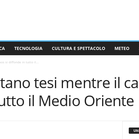
CA
TECNOLOGIA
CULTURA E SPETTACOLO
METEO
s si diffonde in tutto il...
tano tesi mentre il ca
tutto il Medio Oriente
Ult