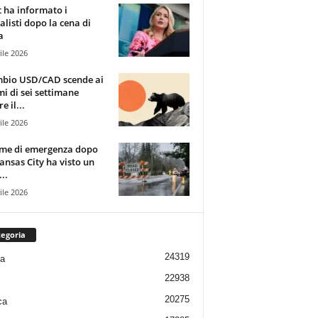
t ha informato i
alisti dopo la cena di
a
ile 2026
mbio USD/CAD scende ai
i di sei settimane
e il...
ile 2026
rme di emergenza dopo
ansas City ha visto un
..
ile 2026
egoria
24319
ia
22938
20275
ca