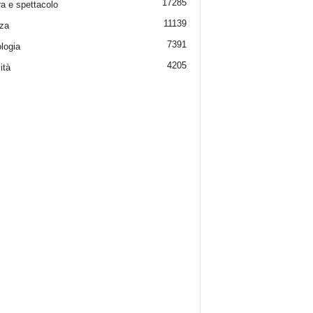
17285
ra e spettacolo
11139
za
7391
logia
4205
ità