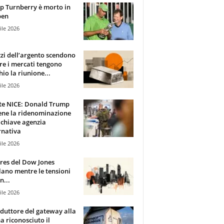
 Turnberry è morto in
pen
ile 2026
zzi dell’argento scendono
e i mercati tengono
hio la riunione...
ile 2026
te NICE: Donald Trump
ene la ridenominazione
 chiave agenzia
rnativa
ile 2026
ures del Dow Jones
lano mentre le tensioni
n...
ile 2026
oduttore del gateway alla
ha riconosciuto il