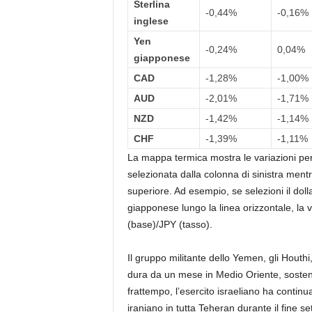
Sterlina
-0,44%
-0,16%
inglese
Yen
-0,24%
0,04%
giapponese
CAD
-1,28%
-1,00%
AUD
-2,01%
-1,71%
NZD
-1,42%
-1,14%
CHF
-1,39%
-1,11%
La mappa termica mostra le variazioni perc
selezionata dalla colonna di sinistra mentr
superiore. Ad esempio, se selezioni il doll
giapponese lungo la linea orizzontale, l
(base)/JPY (tasso).
Il gruppo militante dello Yemen, gli Houthi
dura da un mese in Medio Oriente, sostene
frattempo, l’esercito israeliano ha continua
iraniano in tutta Teheran durante il fine se