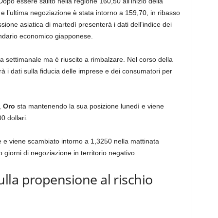
. Dopo essere salito nella regione 160,50 all’inizio della
e l’ultima negoziazione è stata intorno a 159,70, in ribasso
sione asiatica di martedì presenterà i dati dell’indice dei
endario economico giapponese.
a settimanale ma è riuscito a rimbalzare. Nel corso della
 i dati sulla fiducia delle imprese e dei consumatori per
,
Oro
sta mantenendo la sua posizione lunedì e viene
0 dollari.
e e viene scambiato intorno a 1,3250 nella mattinata
 giorni di negoziazione in territorio negativo.
la propensione al rischio