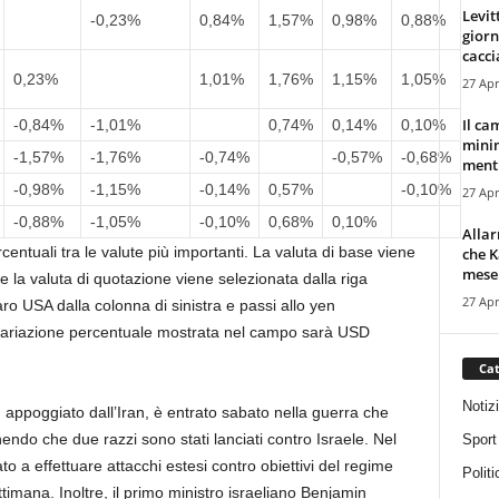
Levit
-0,23%
0,84%
1,57%
0,98%
0,88%
giorn
cacci
0,23%
1,01%
1,76%
1,15%
1,05%
27 Apr
Il ca
-0,84%
-1,01%
0,74%
0,14%
0,10%
minim
-1,57%
-1,76%
-0,74%
-0,57%
-0,68%
mentr
-0,98%
-1,15%
-0,14%
0,57%
-0,10%
27 Apr
-0,88%
-1,05%
-0,10%
0,68%
0,10%
Alla
entuali tra le valute più importanti. La valuta di base viene
che K
mese.
e la valuta di quotazione viene selezionata dalla riga
27 Apr
aro USA dalla colonna di sinistra e passi allo yen
a variazione percentuale mostrata nel campo sarà USD
Cat
Notiz
, appoggiato dall’Iran, è entrato sabato nella guerra che
ndo che due razzi sono stati lanciati contro Israele. Nel
Sport
to a effettuare attacchi estesi contro obiettivi del regime
Politi
ttimana. Inoltre, il primo ministro israeliano Benjamin