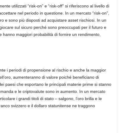
e utilizzati “risk-on” e “risk-off” si riferiscono al livello di
 accettare nel periodo in questione. In un mercato “risk-on”,
turo e sono più disposti ad acquistare asset rischiosi. In un
 a giocare sul sicuro perché sono preoccupati per il futuro e
e hanno maggiori probabilità di fornire un rendimento,
nte i periodi di propensione al rischio e anche la maggior
ell’oro, aumenteranno di valore poiché beneficiano di
 dei paesi che esportano le principali materie prime si stanno
omanda e le criptovalute sono in aumento. In un mercato
icolare i grandi titoli di stato – salgono, l’oro brilla e le
ranco svizzero e il dollaro statunitense ne traggono