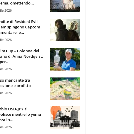
ema, omettendo...
ile 2026
ndite di Resident Evil
iem spingono Capcom
mentare le...
ile 2026
im Cup – Colonna del
ano di Anna Nordqvist:
per...
ile 2026
sso mancante tra
zione e profitto
ile 2026
mbio USD/JPY si
olisce mentre lo yen si
za in...
ile 2026