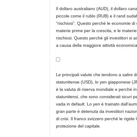
Il dollaro australiano (AUD), il dollaro c
piccole come il rublo (RUB) e il rand sud
“rischiosi”. Questo perché le economie di 
materie prime per la crescita, e le mater
rischiosi. Questo perché gli investitori s
a causa della maggiore attività economica
Le principali valute che tendono a salire du
statunitense (USD), lo yen giapponese (JP
è la valuta di riserva mondiale e perché in te
statunitensi, che sono considerati sicuri
vada in default. Lo yen è trainato dall’aum
gran parte è detenuta da investitori nazion
di crisi. Il franco svizzero perché le rigid
protezione del capitale.