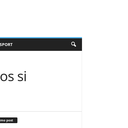
SPORT
os si
imo post