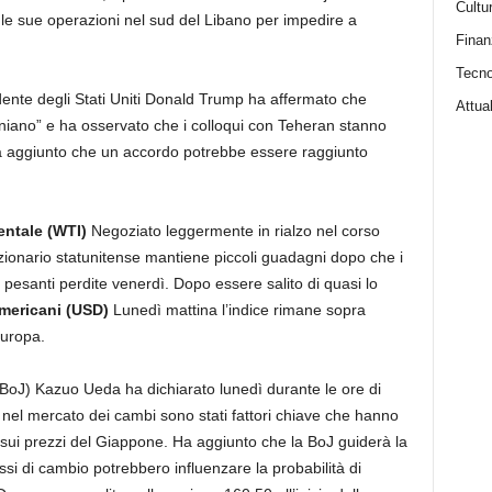
Cultu
 sue operazioni nel sud del Libano per impedire a
Finan
Tecno
sidente degli Stati Uniti Donald Trump ha affermato che
Attual
aniano” e ha osservato che i colloqui con Teheran stanno
aggiunto che un accordo potrebbe essere raggiunto
entale (WTI)
Negoziato leggermente in rialzo nel corso
e azionario statunitense mantiene piccoli guadagni dopo che i
o pesanti perdite venerdì. Dopo essere salito di quasi lo
americani (USD)
Lunedì mattina l’indice rimane sopra
Europa.
BoJ) Kazuo Ueda ha dichiarato lunedì durante le ore di
nel mercato dei cambi sono stati fattori chiave che hanno
sui prezzi del Giappone. Ha aggiunto che la BoJ guiderà la
ssi di cambio potrebbero influenzare la probabilità di