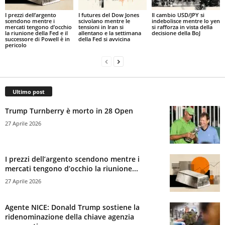
I prezzi dell’argento
I futures del Dow Jones
Il cambio USD/JPY si
scendono mentre i
scivolano mentre le
indebolisce mentre lo yen
mercati tengono d’occhio
tensioni in Iran si
si rafforza in vista della
la riunione della Fed e il
allentano e la settimana
decisione della BoJ
successore di Powell è in
della Fed si avvicina
pericolo
Ultimo post
Trump Turnberry è morto in 28 Open
27 Aprile 2026
I prezzi dell’argento scendono mentre i
mercati tengono d’occhio la riunione...
27 Aprile 2026
Agente NICE: Donald Trump sostiene la
ridenominazione della chiave agenzia