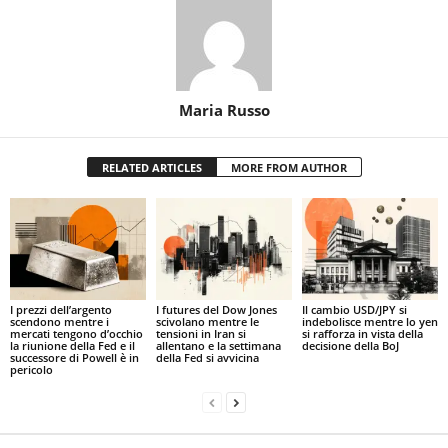
Maria Russo
RELATED ARTICLES
MORE FROM AUTHOR
I prezzi dell’argento
I futures del Dow Jones
Il cambio USD/JPY si
scendono mentre i
scivolano mentre le
indebolisce mentre lo yen
mercati tengono d’occhio
tensioni in Iran si
si rafforza in vista della
la riunione della Fed e il
allentano e la settimana
decisione della BoJ
successore di Powell è in
della Fed si avvicina
pericolo