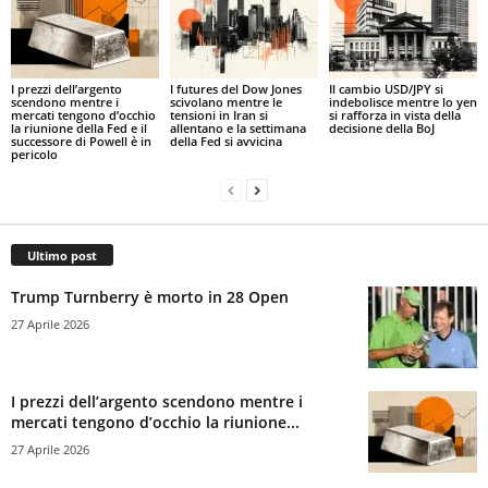
I prezzi dell’argento
I futures del Dow Jones
Il cambio USD/JPY si
scendono mentre i
scivolano mentre le
indebolisce mentre lo yen
mercati tengono d’occhio
tensioni in Iran si
si rafforza in vista della
la riunione della Fed e il
allentano e la settimana
decisione della BoJ
successore di Powell è in
della Fed si avvicina
pericolo
Ultimo post
Trump Turnberry è morto in 28 Open
27 Aprile 2026
I prezzi dell’argento scendono mentre i
mercati tengono d’occhio la riunione...
27 Aprile 2026