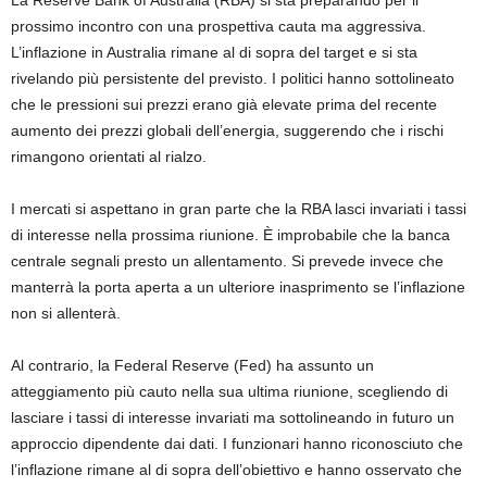
La Reserve Bank of Australia (RBA) si sta preparando per il
prossimo incontro con una prospettiva cauta ma aggressiva.
L’inflazione in Australia rimane al di sopra del target e si sta
rivelando più persistente del previsto. I politici hanno sottolineato
che le pressioni sui prezzi erano già elevate prima del recente
aumento dei prezzi globali dell’energia, suggerendo che i rischi
rimangono orientati al rialzo.
I mercati si aspettano in gran parte che la RBA lasci invariati i tassi
di interesse nella prossima riunione. È improbabile che la banca
centrale segnali presto un allentamento. Si prevede invece che
manterrà la porta aperta a un ulteriore inasprimento se l’inflazione
non si allenterà.
Al contrario, la Federal Reserve (Fed) ha assunto un
atteggiamento più cauto nella sua ultima riunione, scegliendo di
lasciare i tassi di interesse invariati ma sottolineando in futuro un
approccio dipendente dai dati. I funzionari hanno riconosciuto che
l’inflazione rimane al di sopra dell’obiettivo e hanno osservato che