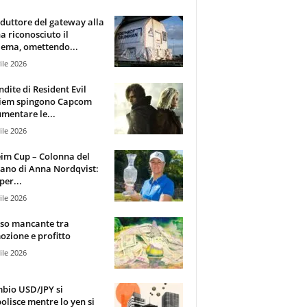
oduttore del gateway alla
ha riconosciuto il
ema, omettendo...
ile 2026
ndite di Resident Evil
iem spingono Capcom
mentare le...
ile 2026
im Cup – Colonna del
ano di Anna Nordqvist:
per...
ile 2026
sso mancante tra
zione e profitto
ile 2026
mbio USD/JPY si
olisce mentre lo yen si