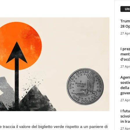
Ult
Trump
28 O
27 Apr
I pre
mentr
d’occ
27 Apr
Agen
sosti
della
gove
27 Apr
I fut
scivo
in Ira
 traccia il valore del biglietto verde rispetto a un paniere di
27 Apr