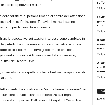
raffor
ine delle operazioni militari.
27 Apr
e delle forniture di petrolio rimane al centro dell’attenzione,
Levit
giorn
upazioni sull’inflazione. Tuttavia, i mercati stanno
cacci
i rischi per la crescita economica.
27 Apr
 Iran, le aspettative sui tassi di interesse sono cambiate in
Il ca
minim
 dal petrolio ha inizialmente portato i mercati a scontare
mentr
a parte della Federal Reserve (Fed), ma le crescenti
27 Apr
spingendo i trader a ridimensionare tali scommesse,
ei titoli del Tesoro USA.
Alla
che K
mese.
 mercati ora si aspettano che la Fed mantenga i tassi di
27 Apr
o al 2026.
etto lunedì che i politici sono “in una buona posizione” per
Cat
situazione attuale, citando l’incertezza sull’impatto
Notiz
pegnata a riportare l’inflazione al target del 2% su base