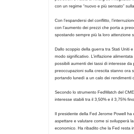
con un regime “nuovo e più sensato” sulla f
Con l’espandersi del conflitto, l’interruzion
con l’aumento dei prezzi che porta a preocc
spostando sempre più la loro attenzione su
Dallo scoppio della guerra tra Stati Uniti e
modo significativo. L’inflazione alimentata
possibili aumenti dei tassi di interesse d
preoccupazioni sulla crescita stanno ora 
portando lunedì a un calo dei rendimenti d
Secondo lo strumento FedWatch del CME, i
interesse stabili tra il 3,50% e il 3,75% fin
Il presidente della Fed Jerome Powell ha d
aspettare e valutare come si svilupperà la 
economico. Ha ribadito che la Fed resta im