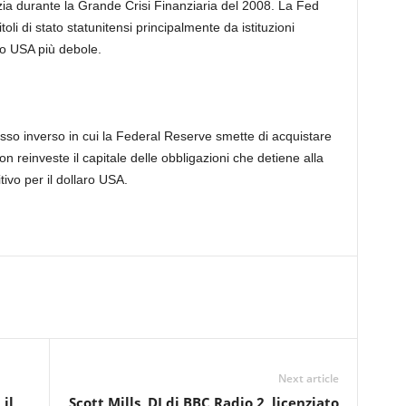
izia durante la Grande Crisi Finanziaria del 2008. La Fed
toli di stato statunitensi principalmente da istituzioni
aro USA più debole.
esso inverso in cui la Federal Reserve smette di acquistare
non reinveste il capitale delle obbligazioni che detiene alla
tivo per il dollaro USA.
Next article
 il
Scott Mills, DJ di BBC Radio 2, licenziato