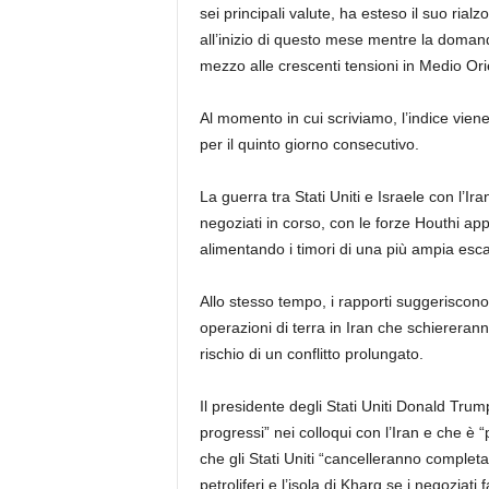
sei principali valute, ha esteso il suo rial
all’inizio di questo mese mentre la domand
mezzo alle crescenti tensioni in Medio Ori
Al momento in cui scriviamo, l’indice vie
per il quinto giorno consecutivo.
La guerra tra Stati Uniti e Israele con l’I
negoziati in corso, con le forze Houthi appo
alimentando i timori di una più ampia esca
Allo stesso tempo, i rapporti suggeriscon
operazioni di terra in Iran che schiererann
rischio di un conflitto prolungato.
Il presidente degli Stati Uniti Donald Trum
progressi” nei colloqui con l’Iran e che è
che gli Stati Uniti “cancelleranno completam
petroliferi e l’isola di Kharg se i negoziat