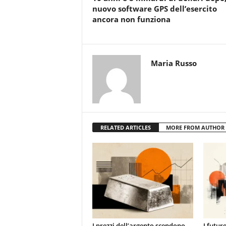
nuovo software GPS dell’esercito
ancora non funziona
Maria Russo
RELATED ARTICLES
MORE FROM AUTHOR
I prezzi dell’argento scendono
I futur