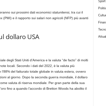
Sport
Politi
ranno sui prossimi dati economici statunitensi, tra cui il
Cultu
PMI) e il rapporto sui salari non agricoli (NFP) più avanti
Finan
Tecno
l dollaro USA
Attual
ale degli Stati Uniti d’America e la valuta “de facto” di molti
note locali. Secondo i dati del 2022, è la valuta più
’88% del fatturato totale globale in valuta estera, ovvero
sazioni al giorno. Dopo la seconda guerra mondiale, il dollaro
a come valuta di riserva mondiale. Per gran parte della sua
ll’oro fino a quando l’accordo di Bretton Woods ha abolito il