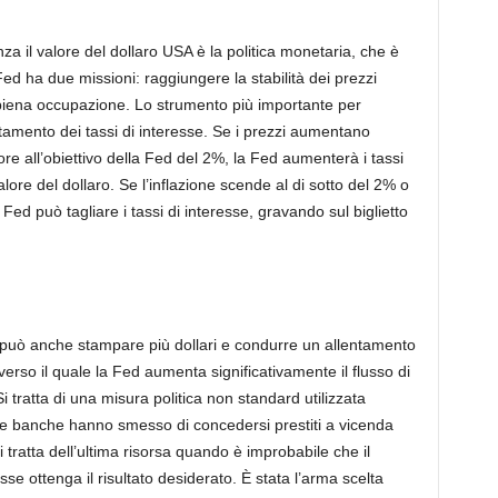
nza il valore del dollaro USA è la politica monetaria, che è
ed ha due missioni: raggiungere la stabilità dei prezzi
a piena occupazione. Lo strumento più importante per
stamento dei tassi di interesse. Se i prezzi aumentano
re all’obiettivo della Fed del 2%, la Fed aumenterà i tassi
alore del dollaro. Se l’inflazione scende al di sotto del 2% o
 Fed può tagliare i tassi di interesse, gravando sul biglietto
 può anche stampare più dollari e condurre un allentamento
averso il quale la Fed aumenta significativamente il flusso di
Si tratta di una misura politica non standard utilizzata
 le banche hanno smesso di concedersi prestiti a vicenda
i tratta dell’ultima risorsa quando è improbabile che il
e ottenga il risultato desiderato. È stata l’arma scelta