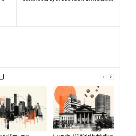
es del Dow Jones
Il cambio USD/JPY si indebolisce