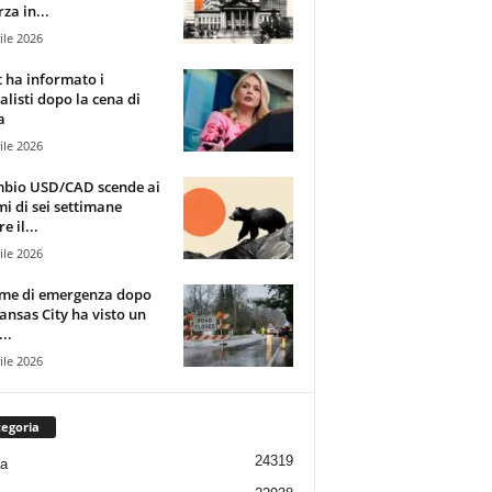
za in...
ile 2026
t ha informato i
alisti dopo la cena di
a
ile 2026
mbio USD/CAD scende ai
i di sei settimane
e il...
ile 2026
rme di emergenza dopo
ansas City ha visto un
..
ile 2026
egoria
24319
ia