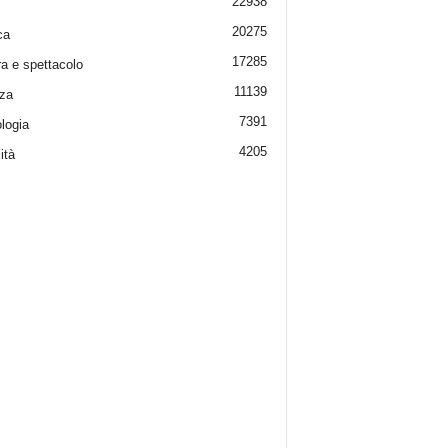
22938
20275
ca
17285
ra e spettacolo
11139
za
7391
logia
4205
ità