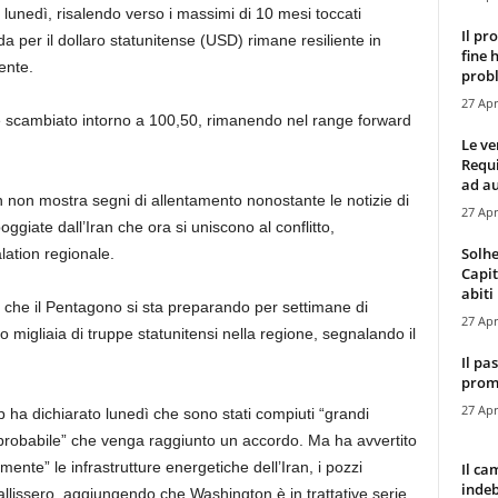
zo lunedì, risalendo verso i massimi di 10 mesi toccati
Il pr
a per il dollaro statunitense (USD) rimane resiliente in
fine 
ente.
probl
27 Apr
ne scambiato intorno a 100,50, rimanendo nel range forward
Le ve
Requ
ad au
ran non mostra segni di allentamento nonostante le notizie di
27 Apr
ggiate dall’Iran che ora si uniscono al conflitto,
Solhe
lation regionale.
Capit
abiti 
o che il Pentagono si sta preparando per settimane di
27 Apr
o migliaia di truppe statunitensi nella regione, segnalando il
Il pa
promo
27 Apr
p ha dichiarato lunedì che sono stati compiuti “grandi
 “probabile” che venga raggiunto un accordo. Ma ha avvertito
ente” le infrastrutture energetiche dell’Iran, i pozzi
Il ca
indeb
i fallissero, aggiungendo che Washington è in trattative serie