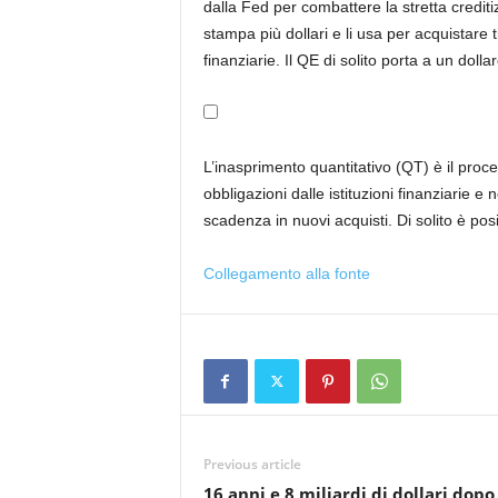
dalla Fed per combattere la stretta credit
stampa più dollari e li usa per acquistare ti
finanziarie. Il QE di solito porta a un doll
L’inasprimento quantitativo (QT) è il proc
obbligazioni dalle istituzioni finanziarie e 
scadenza in nuovi acquisti. Di solito è posi
Collegamento alla fonte
Previous article
16 anni e 8 miliardi di dollari dopo,