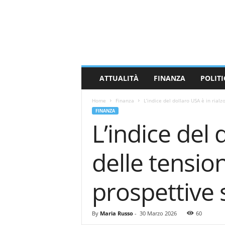
M
a
s
s
a
C
a
ATTUALITÀ
FINANZA
POLITI
r
r
Home
Finanza
L’indice del dollaro USA è in rialzo
a
FINANZA
r
L’indice del 
a
N
e
delle tensio
w
s
prospettive s
By
Maria Russo
-
30 Marzo 2026
60