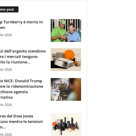
imo post
 Turnberry è morto in
pen
ile 2026
zzi dell’argento scendono
e i mercati tengono
hio la riunione...
ile 2026
te NICE: Donald Trump
ene la ridenominazione
 chiave agenzia
rnativa
ile 2026
ures del Dow Jones
lano mentre le tensioni
n...
ile 2026