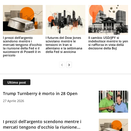
I prezzi dell’argento
I futures del Dow Jones
Il cambio USD/JPY si
scendono mentre i
scivolano mentre le
indebolisce mentre lo yen
mercati tengono d’occhio
tensioni in Iran si
si rafforza in vista della
la riunione della Fed e il
allentano e la settimana
decisione della BoJ
successore di Powell è in
della Fed si avvicina
pericolo
Ultimo post
Trump Turnberry è morto in 28 Open
27 Aprile 2026
I prezzi dell’argento scendono mentre i
mercati tengono d’occhio la riunione...