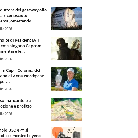
oduttore del gateway alla
ha riconosciuto il
ema, omettendo...
ile 2026
ndite di Resident Evil
iem spingono Capcom
mentare le...
ile 2026
im Cup – Colonna del
ano di Anna Nordqvist:
per...
ile 2026
sso mancante tra
zione e profitto
ile 2026
mbio USD/JPY si
olisce mentre lo yen si