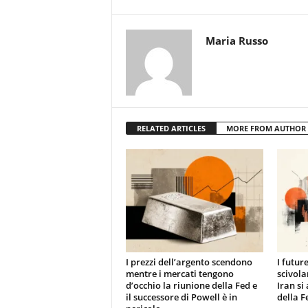
Maria Russo
RELATED ARTICLES
MORE FROM AUTHOR
I prezzi dell’argento scendono
I futur
mentre i mercati tengono
scivola
d’occhio la riunione della Fed e
Iran si
il successore di Powell è in
della F