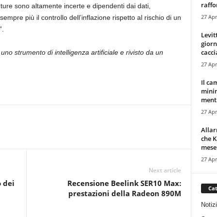
raffor
uture sono altamente incerte e dipendenti dai dati,
27 Apr
mpre più il controllo dell’inflazione rispetto al rischio di un
”.
Levit
giorn
cacci
uno strumento di intelligenza artificiale e rivisto da un
27 Apr
Il ca
minim
mentr
27 Apr
Alla
che K
mese.
27 Apr
Next article
 dei
Recensione Beelink SER10 Max:
Cat
prestazioni della Radeon 890M
Notiz