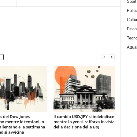
Sport
Politi
Cultu
Finan
Tecno
Attual
es del Dow Jones
Il cambio USD/JPY si indebolisce
no mentre le tensioni in
mentre lo yen si rafforza in vista
 allentano e la settimana
della decisione della BoJ
ed si avvicina