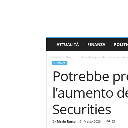
M
a
s
s
a
C
a
ATTUALITÀ
FINANZA
POLITI
r
r
Home
Finanza
Potrebbe probabilmente aumentare 
a
FINANZA
r
Potrebbe p
a
N
e
l’aumento dei
w
s
Securities
By
Maria Russo
-
31 Marzo 2026
53