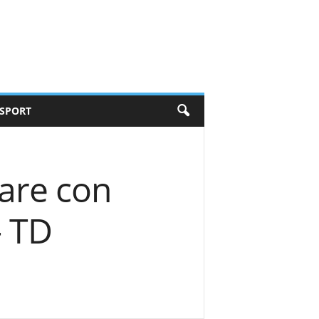
SPORT
are con
– TD