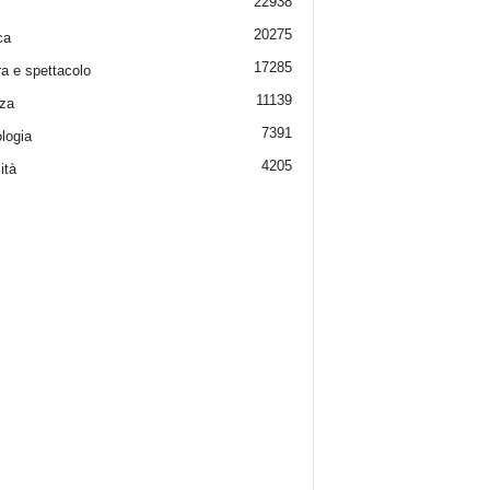
22938
20275
ca
17285
ra e spettacolo
11139
za
7391
logia
4205
ità