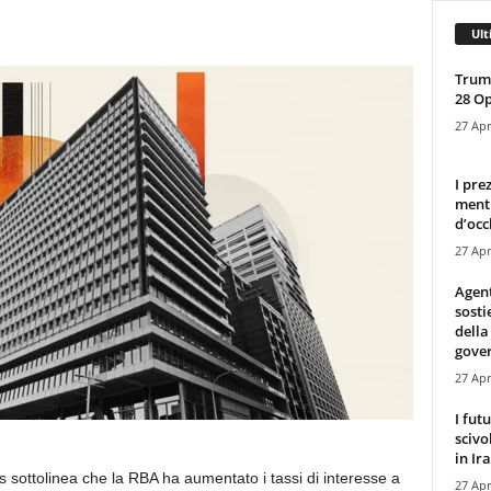
Ult
Trump
28 O
27 Apr
I pre
mentr
d’occ
27 Apr
Agen
sosti
della
gove
27 Apr
I fut
scivo
in Ira
es sottolinea che la RBA ha aumentato i tassi di interesse a
27 Apr