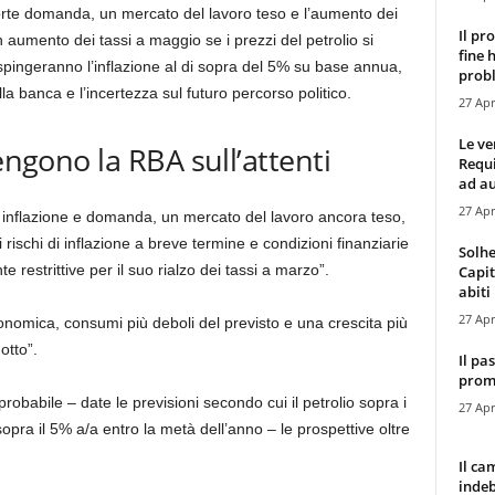
forte domanda, un mercato del lavoro teso e l’aumento dei
Il pr
 aumento dei tassi a maggio se i prezzi del petrolio si
fine 
spingeranno l’inflazione al di sopra del 5% su base annua,
probl
a banca e l’incertezza sul futuro percorso politico.
27 Apr
Le ve
engono la RBA sull’attenti
Requ
ad au
27 Apr
e inflazione e domanda, un mercato del lavoro ancora teso,
 rischi di inflazione a breve termine e condizioni finanziarie
Solhe
restrittive per il suo rialzo dei tassi a marzo”.
Capit
abiti 
27 Apr
onomica, consumi più deboli del previsto e una crescita più
otto”.
Il pa
promo
abile – date le previsioni secondo cui il petrolio sopra i
27 Apr
sopra il 5% a/a entro la metà dell’anno – le prospettive oltre
Il ca
indeb