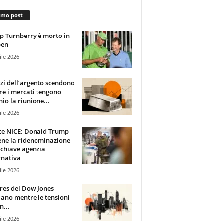
imo post
 Turnberry è morto in
pen
ile 2026
zzi dell’argento scendono
e i mercati tengono
hio la riunione...
ile 2026
te NICE: Donald Trump
ene la ridenominazione
 chiave agenzia
rnativa
ile 2026
ures del Dow Jones
lano mentre le tensioni
n...
ile 2026