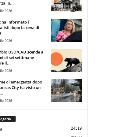
za in...
ile 2026
t ha informato i
alisti dopo la cena di
a
ile 2026
mbio USD/CAD scende ai
i di sei settimane
e il...
ile 2026
rme di emergenza dopo
ansas City ha visto un
..
ile 2026
egoria
24319
ia