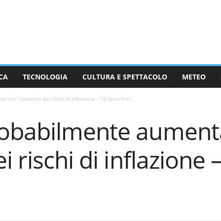
CA
TECNOLOGIA
CULTURA E SPETTACOLO
METEO
con l’aumento dei rischi di inflazione – TD Securities
robabilmente aument
 rischi di inflazione 