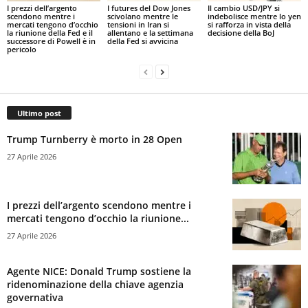
I prezzi dell’argento
I futures del Dow Jones
Il cambio USD/JPY si
scendono mentre i
scivolano mentre le
indebolisce mentre lo yen
mercati tengono d’occhio
tensioni in Iran si
si rafforza in vista della
la riunione della Fed e il
allentano e la settimana
decisione della BoJ
successore di Powell è in
della Fed si avvicina
pericolo
Ultimo post
Trump Turnberry è morto in 28 Open
27 Aprile 2026
I prezzi dell’argento scendono mentre i
mercati tengono d’occhio la riunione...
27 Aprile 2026
Agente NICE: Donald Trump sostiene la
ridenominazione della chiave agenzia
governativa