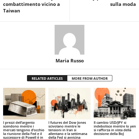
combattimento vicino a
sulla moda
Taiwan
Maria Russo
RELATED ARTICLES
MORE FROM AUTHOR
I prezzi dell’argento
I futures del Dow Jones
Il cambio USD/JPY si
scendono mentre i
scivolano mentre le
indebolisce mentre lo yen
mercati tengono d’occhio
tensioni in Iran si
si rafforza in vista della
la riunione della Fed e il
allentano e la settimana
decisione della BoJ
successore di Powell è in
della Fed si avvicina