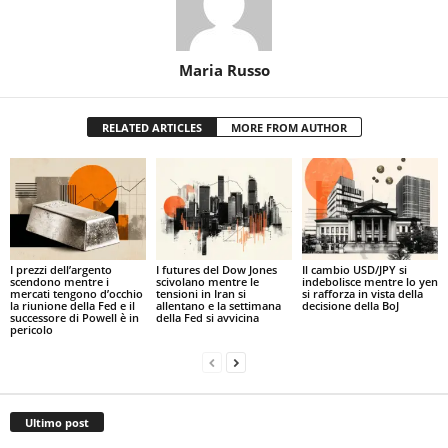
Maria Russo
RELATED ARTICLES
MORE FROM AUTHOR
I prezzi dell’argento
I futures del Dow Jones
Il cambio USD/JPY si
scendono mentre i
scivolano mentre le
indebolisce mentre lo yen
mercati tengono d’occhio
tensioni in Iran si
si rafforza in vista della
la riunione della Fed e il
allentano e la settimana
decisione della BoJ
successore di Powell è in
della Fed si avvicina
pericolo
Ultimo post