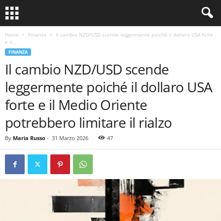
Home
Finanza
Il cambio NZD/USD scende leggermente poiché il dollaro USA forte
e il...
FINANZA
Il cambio NZD/USD scende
leggermente poiché il dollaro USA
forte e il Medio Oriente
potrebbero limitare il rialzo
By
Maria Russo
-
31 Marzo 2026
47