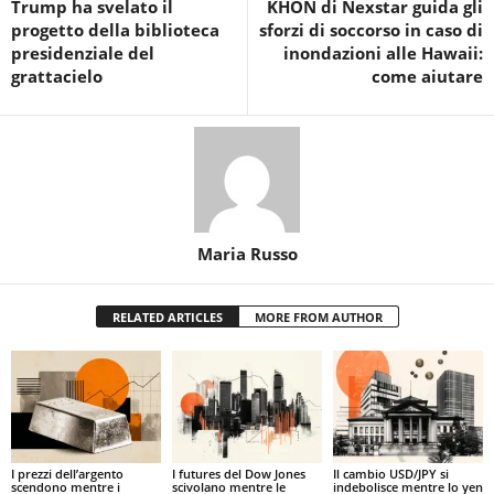
Trump ha svelato il
KHON di Nexstar guida gli
progetto della biblioteca
sforzi di soccorso in caso di
presidenziale del
inondazioni alle Hawaii:
grattacielo
come aiutare
Maria Russo
RELATED ARTICLES
MORE FROM AUTHOR
I prezzi dell’argento
I futures del Dow Jones
Il cambio USD/JPY si
scendono mentre i
scivolano mentre le
indebolisce mentre lo yen