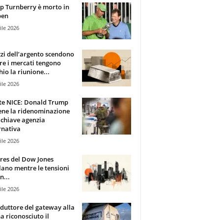
 Turnberry è morto in
pen
ile 2026
zzi dell’argento scendono
e i mercati tengono
hio la riunione...
ile 2026
te NICE: Donald Trump
ene la ridenominazione
 chiave agenzia
rnativa
ile 2026
ures del Dow Jones
lano mentre le tensioni
n...
ile 2026
oduttore del gateway alla
ha riconosciuto il