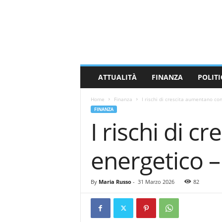
M
a
s
s
a
C
a
ATTUALITÀ
FINANZA
POLITI
r
r
Home
Finanza
I rischi di crescita aumentano co
a
FINANZA
r
I rischi di 
a
N
e
energetico 
w
s
By
Maria Russo
-
31 Marzo 2026
82