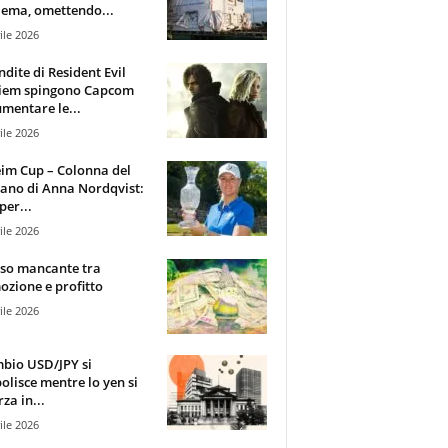
ema, omettendo...
ile 2026
ndite di Resident Evil
iem spingono Capcom
mentare le...
ile 2026
im Cup – Colonna del
ano di Anna Nordqvist:
per...
ile 2026
sso mancante tra
zione e profitto
ile 2026
mbio USD/JPY si
olisce mentre lo yen si
za in...
ile 2026