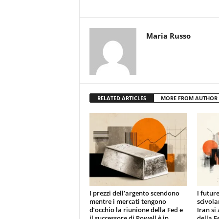
Maria Russo
RELATED ARTICLES
MORE FROM AUTHOR
I prezzi dell’argento scendono
I futur
mentre i mercati tengono
scivola
d’occhio la riunione della Fed e
Iran si
il successore di Powell è in
della F