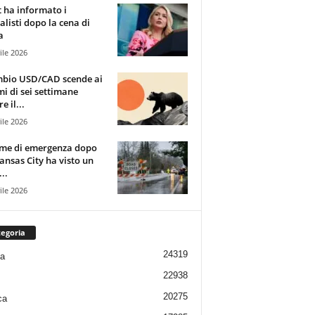
t ha informato i
alisti dopo la cena di
a
ile 2026
mbio USD/CAD scende ai
i di sei settimane
e il...
ile 2026
rme di emergenza dopo
ansas City ha visto un
..
ile 2026
egoria
24319
ia
22938
20275
ca