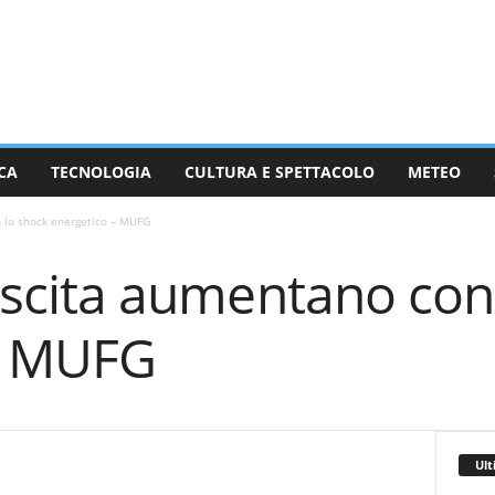
CA
TECNOLOGIA
CULTURA E SPETTACOLO
METEO
n lo shock energetico – MUFG
crescita aumentano con
– MUFG
Ult