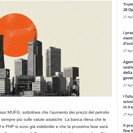
Trump
28 O
27 Apr
I pre
mentr
d’occ
27 Apr
Agen
sosti
della
gove
27 Apr
I fut
scivo
in Ira
esso MUFG, sottolinea che l’aumento dei prezzi del petrolio
27 Apr
sempre più sulle valute asiatiche. La banca rileva che le
Il pr
W e PHP si sono già indebolite e che la prossima fase sarà
fine 