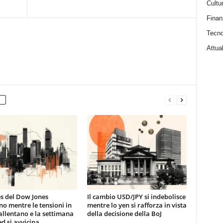
Cultu
Finan
Tecno
Attual
es del Dow Jones
Il cambio USD/JPY si indebolisce
no mentre le tensioni in
mentre lo yen si rafforza in vista
 allentano e la settimana
della decisione della BoJ
ed si avvicina