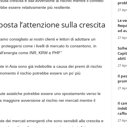
la crescita e dall’avversione al rischio mentre il conflitto
probl
ebbe essere relativamente più resiliente.
27 Apr
Le ve
osta l’attenzione sulla crescita
Requ
ad au
27 Apr
o consigliato ai nostri clienti e lettori di adottare un
proteggersi come i livelli di mercato lo consentono, in
Solhe
li all’energia come INR, KRW e PHP.”
Capit
abiti 
27 Apr
te in Asia sono già indebolite a causa dei premi di rischio
l momento il rischio potrebbe essere un po’ più
Il pa
promo
27 Apr
lute asiatiche potrebbe essere uno spostamento verso le
a maggiore avversione al rischio nei mercati mentre il
Il ca
indeb
raffor
27 Apr
ute dei mercati emergenti che sono sensibili alla crescita e