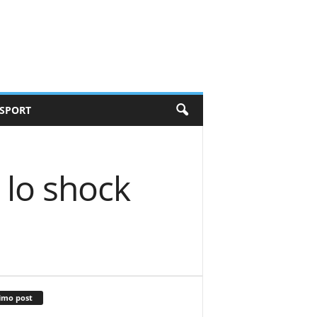
SPORT
 lo shock
imo post