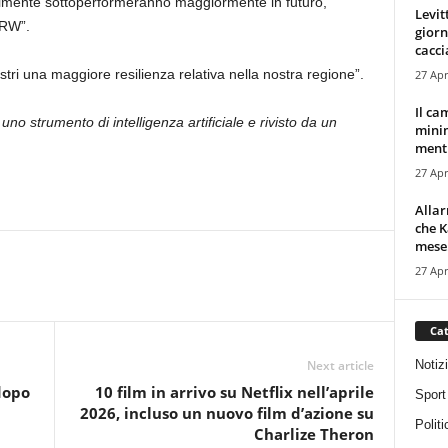
abilmente sottoperformeranno maggiormente in futuro,
Levit
KRW”.
giorn
cacci
ri una maggiore resilienza relativa nella nostra regione”.
27 Apr
Il ca
uno strumento di intelligenza artificiale e rivisto da un
minim
mentr
27 Apr
Alla
che K
mese.
27 Apr
Cat
Notiz
Next article
 dopo
10 film in arrivo su Netflix nell’aprile
Sport
2026, incluso un nuovo film d’azione su
Politi
Charlize Theron