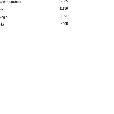
17285
ra e spettacolo
11139
za
7391
logia
4205
ità