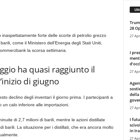
Ult
Trump
28 O
o inaspettatamente forte delle scorte di petrolio grezzo
27 Apr
barili, come il Ministero dell’Energia degli Stati Uniti,
 Commerzbank la scorsa settimana.
I pre
mentr
d’occ
ggio ha quasi raggiunto il
27 Apr
inizio di giugno
Agen
sosti
della
to declino degli inventari il giorno prima. I partecipanti a
gove
un calo inferiore alle importazioni.
27 Apr
I fut
uite di 2,7 milioni di barili, mentre le azioni distillate
scivo
i barili. La situazione per i distillati, che era ancora molto
in Ira
dualmente.
27 Apr