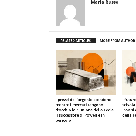
Maria Russo
RELATED ARTICLES
MORE FROM AUTHOR
I prezzi dell’argento scendono
I futur
mentre i mercati tengono
scivola
d’occhio la riunione della Fed e
Iran si
il successore di Powell è in
della F
pericolo