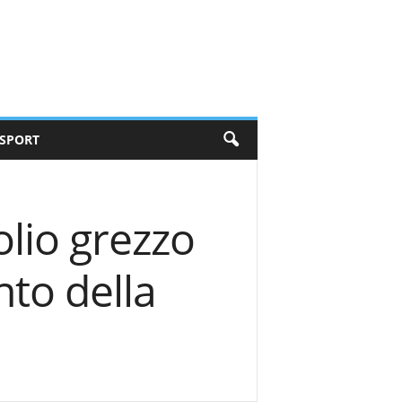
SPORT
olio grezzo
nto della