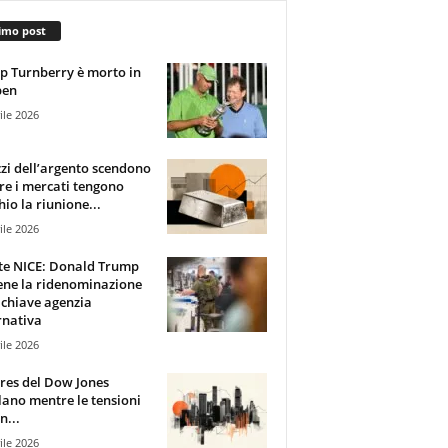
imo post
 Turnberry è morto in
pen
ile 2026
zzi dell’argento scendono
e i mercati tengono
hio la riunione...
ile 2026
te NICE: Donald Trump
ene la ridenominazione
 chiave agenzia
rnativa
ile 2026
ures del Dow Jones
lano mentre le tensioni
n...
ile 2026