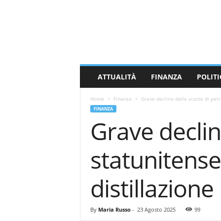
M
a
s
s
a
C
a
ATTUALITÀ
FINANZA
POLITI
r
r
Home
Finanza
Grave declino delle scorte di petr
a
FINANZA
r
Grave declin
a
N
e
statunitense
w
s
distillazione
By
Maria Russo
-
23 Agosto 2025
99