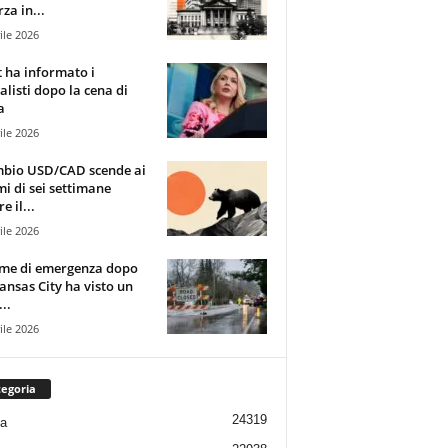
za in...
ile 2026
t ha informato i
alisti dopo la cena di
a
ile 2026
mbio USD/CAD scende ai
i di sei settimane
e il...
ile 2026
rme di emergenza dopo
ansas City ha visto un
..
ile 2026
egoria
24319
ia