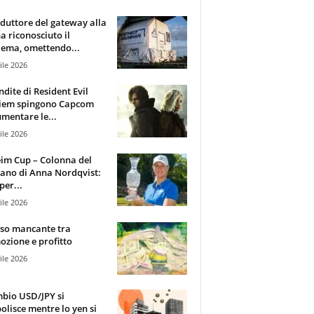
oduttore del gateway alla
ha riconosciuto il
ema, omettendo...
ile 2026
ndite di Resident Evil
iem spingono Capcom
mentare le...
ile 2026
im Cup – Colonna del
ano di Anna Nordqvist:
per...
ile 2026
sso mancante tra
zione e profitto
ile 2026
mbio USD/JPY si
olisce mentre lo yen si