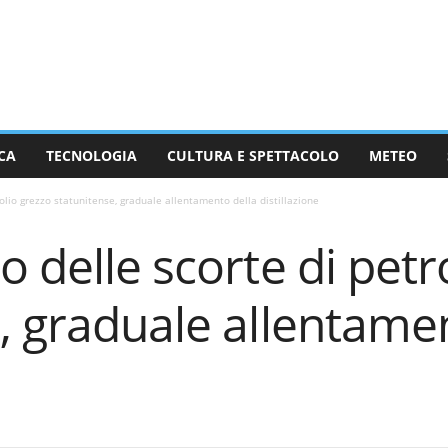
CA
TECNOLOGIA
CULTURA E SPETTACOLO
METEO
olio grezzo statunitense, graduale allentamento della distillazione
o delle scorte di petr
, graduale allentame