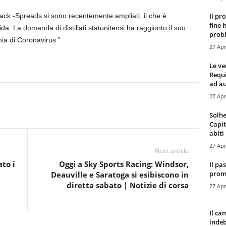
Il pr
-Crack -Spreads si sono recentemente ampliati, il che è
fine 
. La domanda di distillati statunitensi ha raggiunto il suo
probl
mia di Coronavirus.”
27 Apr
Le ve
Requ
ad au
27 Apr
Solhe
Capit
abiti 
27 Apr
Next article
to i
Oggi a Sky Sports Racing: Windsor,
Il pa
promo
Deauville e Saratoga si esibiscono in
diretta sabato | Notizie di corsa
27 Apr
Il ca
indeb