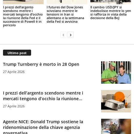
I prezzi dell’argento
I futures del Dow Jones
Il cambio USD/JPY si
scendono mentre i
scivolano mentre le
indebolisce mentre lo yen
mercati tengono d’occhio
tensioni in Iran si
si rafforza in vista della
la riunione della Fed e il
allentano e la settimana
decisione della BoJ
successore di Powell è in
della Fed si avvicina
pericolo
Ultimo post
Trump Turnberry è morto in 28 Open
27 Aprile 2026
I prezzi dell’argento scendono mentre i
mercati tengono d’occhio la riunione...
27 Aprile 2026
Agente NICE: Donald Trump sostiene la
ridenominazione della chiave agenzia
governativa