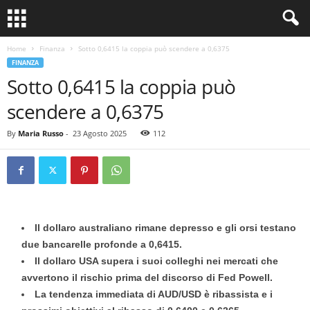
Home
Finanza
Sotto 0,6415 la coppia può scendere a 0,6375
FINANZA
Sotto 0,6415 la coppia può
scendere a 0,6375
By
Maria Russo
-
23 Agosto 2025
112
Il dollaro australiano rimane depresso e gli orsi testano
due bancarelle profonde a 0,6415.
Il dollaro USA supera i suoi colleghi nei mercati che
avvertono il rischio prima del discorso di Fed Powell.
La tendenza immediata di AUD/USD è ribassista e i