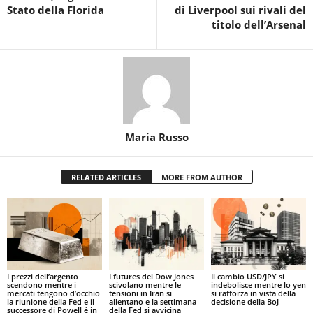
Stato della Florida
di Liverpool sui rivali del
titolo dell’Arsenal
Maria Russo
RELATED ARTICLES
MORE FROM AUTHOR
I prezzi dell’argento
I futures del Dow Jones
Il cambio USD/JPY si
scendono mentre i
scivolano mentre le
indebolisce mentre lo yen
mercati tengono d’occhio
tensioni in Iran si
si rafforza in vista della
la riunione della Fed e il
allentano e la settimana
decisione della BoJ
successore di Powell è in
della Fed si avvicina