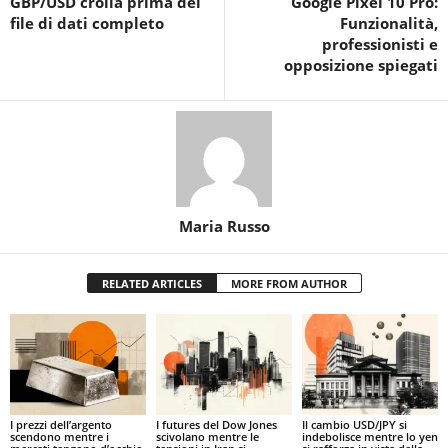
GBP/USD crolla prima del
Google Pixel 10 Pro:
file di dati completo
Funzionalità,
professionisti e
opposizione spiegati
Maria Russo
RELATED ARTICLES
MORE FROM AUTHOR
I prezzi dell’argento
I futures del Dow Jones
Il cambio USD/JPY si
scendono mentre i
scivolano mentre le
indebolisce mentre lo yen