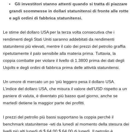
Gli investitori stanno attenti quando si tratta di piazzare
grandi scommesse in dollari statunitensi di fronte alle rotte
e agli ordini di fabbrica statunitensi.
Le stime del dollaro USA per la terza volta consecutiva che i
rendimenti degli Stati Uniti saranno addebitati da rendimenti
statunitensi più elevati, mentre il calo dei prezzi del petrolio graffia
ripetutamente il palo sensibile alla materia prima. Tuttavia, la
coppia combatte per violare il livello di 1.3800 prima dei dati degli
Usjolts e degli ordini di fabbrica prima delle attività statunitensi.
Un umore di mercato un po ‘più leggero pesa il dollaro USA.
L’indice del dollaro USA, che misura il valore dell’USD rispetto a un
paniere di valuta, è diventato più basso quel giorno, anche se
martedì detiene la maggior parte dei profitti.
I prezzi del petrolio più bassi supportano la coppia perché il
benchmark statunitense -wti da lunedì al momento della stesura dei
livelli più alti lunedì di $ 64,00 $ 64,00 di lunedì. Il petrolio è