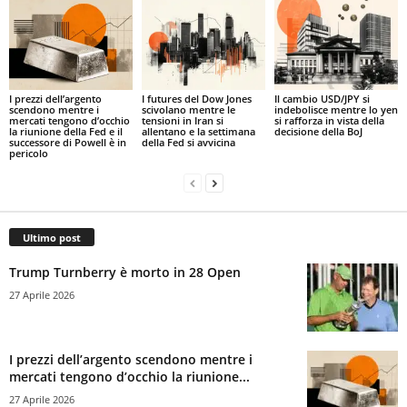
I prezzi dell’argento
I futures del Dow Jones
Il cambio USD/JPY si
scendono mentre i
scivolano mentre le
indebolisce mentre lo yen
mercati tengono d’occhio
tensioni in Iran si
si rafforza in vista della
la riunione della Fed e il
allentano e la settimana
decisione della BoJ
successore di Powell è in
della Fed si avvicina
pericolo
Ultimo post
Trump Turnberry è morto in 28 Open
27 Aprile 2026
I prezzi dell’argento scendono mentre i
mercati tengono d’occhio la riunione...
27 Aprile 2026