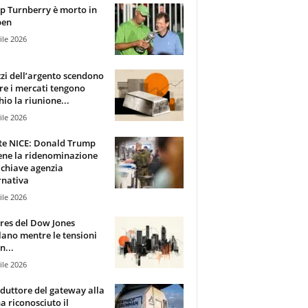
 Turnberry è morto in
pen
ile 2026
zzi dell’argento scendono
e i mercati tengono
hio la riunione...
ile 2026
te NICE: Donald Trump
ene la ridenominazione
 chiave agenzia
rnativa
ile 2026
ures del Dow Jones
lano mentre le tensioni
n...
ile 2026
oduttore del gateway alla
ha riconosciuto il