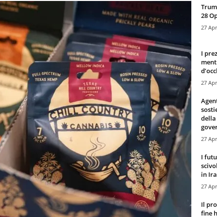
Trump
28 O
27 Apr
I pre
mentr
d’occ
27 Apr
Agen
sosti
della
gove
27 Apr
I fut
scivo
in Ira
27 Apr
Il pr
fine 