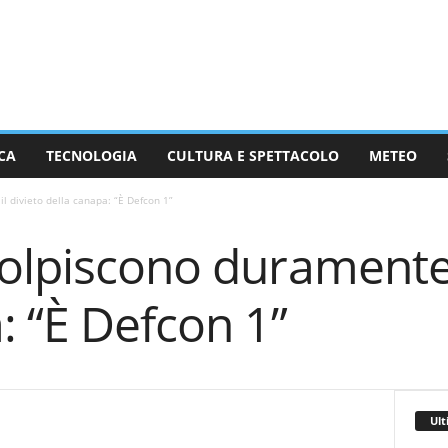
CA
TECNOLOGIA
CULTURA E SPETTACOLO
METEO
l divieto della canapa: “È Defcon 1”
olpiscono duramente i
: “È Defcon 1”
Ult