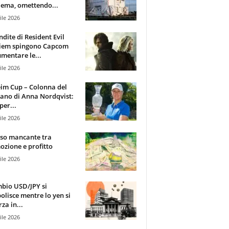
ema, omettendo...
ile 2026
ndite di Resident Evil
iem spingono Capcom
mentare le...
ile 2026
im Cup – Colonna del
ano di Anna Nordqvist:
per...
ile 2026
sso mancante tra
zione e profitto
ile 2026
mbio USD/JPY si
olisce mentre lo yen si
za in...
ile 2026