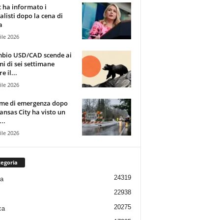
t ha informato i
alisti dopo la cena di
a
ile 2026
mbio USD/CAD scende ai
i di sei settimane
e il...
ile 2026
rme di emergenza dopo
ansas City ha visto un
..
ile 2026
egoria
24319
ia
22938
20275
ca