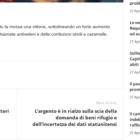
probl
27 Apr
Le ve
to la mossa una vittoria, sottolineando un forte aumento
Requ
ad au
chiamate antiveleni e delle confezioni simili a caramelle.
27 Apr
Solhe
Capit
abiti 
27 Apr
Il pa
promo
27 Apr
Next article
tori
L’argento è in rialzo sulla scia della
Il ca
domanda di beni rifugio e
indeb
dell’incertezza dei dati statunitensi
raffor
27 Apr