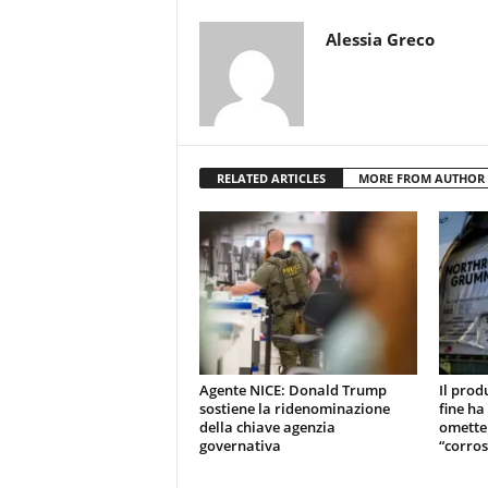
Alessia Greco
RELATED ARTICLES
MORE FROM AUTHOR
Agente NICE: Donald Trump
Il prod
sostiene la ridenominazione
fine ha
della chiave agenzia
omette
governativa
“corros