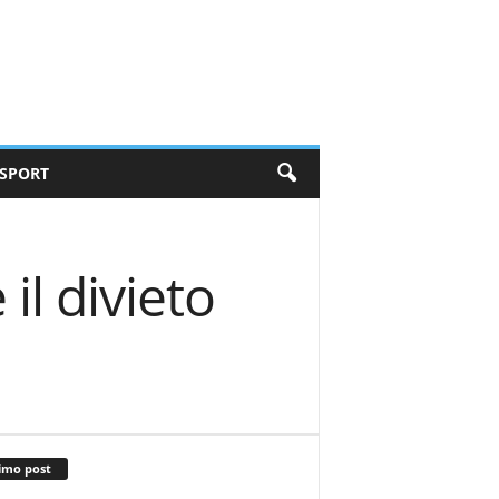
SPORT
l divieto
imo post