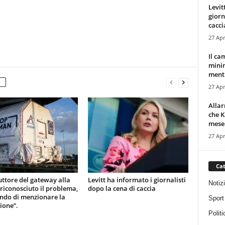
Levit
giorn
cacci
27 Apr
Il ca
minim
mentr
27 Apr
Alla
che K
mese.
27 Apr
Cat
uttore del gateway alla
Levitt ha informato i giornalisti
Notiz
 riconosciuto il problema,
dopo la cena di caccia
ndo di menzionare la
Sport
ione”.
Politi