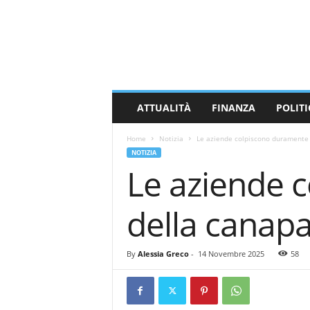
M
a
s
s
a
C
a
ATTUALITÀ
FINANZA
POLITI
r
r
Home
Notizia
Le aziende colpiscono duramente i
a
NOTIZIA
r
Le aziende c
a
N
e
della canapa
w
s
By
Alessia Greco
-
14 Novembre 2025
58