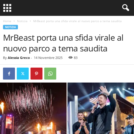
Home
Notizia
MrBeast porta una sfida virale al nuovo parco a tema saudita
NOTIZIA
MrBeast porta una sfida virale al
nuovo parco a tema saudita
By
Alessia Greco
-
14 Novembre 2025
83