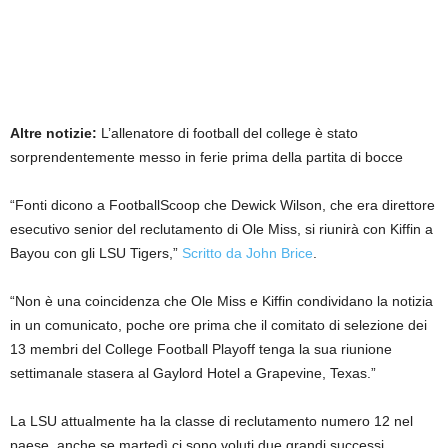
Altre notizie:
L’allenatore di football del college è stato
sorprendentemente messo in ferie prima della partita di bocce
“Fonti dicono a FootballScoop che Dewick Wilson, che era direttore
esecutivo senior del reclutamento di Ole Miss, si riunirà con Kiffin a
Bayou con gli LSU Tigers,”
Scritto da John Brice
.
“Non è una coincidenza che Ole Miss e Kiffin condividano la notizia
in un comunicato, poche ore prima che il comitato di selezione dei
13 membri del College Football Playoff tenga la sua riunione
settimanale stasera al Gaylord Hotel a Grapevine, Texas.”
La LSU attualmente ha la classe di reclutamento numero 12 nel
paese, anche se martedì ci sono voluti due grandi successi