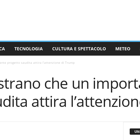
CA
TECNOLOGIA
CULTURA E SPETTACOLO
METEO
ante progetto saudita attira l’attenzione di Trump
mostrano che un impor
dita attira l’attenzio
Ult