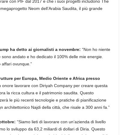
orare con PIF dal 2017 e che i suoi progetti includono The
to megaprogetto Neom dell’Arabia Saudita, il più grande
Trump ha detto ai giornalisti a novembre:
“Non ho niente
ne sono andato e ho dedicato il 100% delle mie energie.
 affari ovunque.”
trutture per Europa, Medio Oriente e Africa presso
 onore lavorare con Diriyah Company per creare questa
ra la ricca cultura e il patrimonio saudita. Questo
erà le più recenti tecnologie e pratiche di pianificazione
 architettonico Najdi della città, che risale a 300 anni fa.”
ottobre:
“Siamo lieti di lavorare con un’azienda di livello
lo sviluppo da 63,2 miliardi di dollari di Diria. Questo