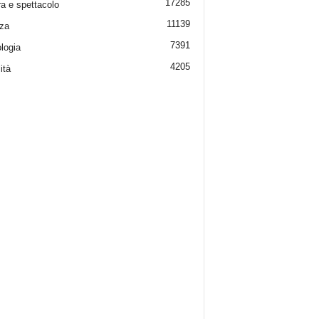
17285
ra e spettacolo
11139
za
7391
logia
4205
ità