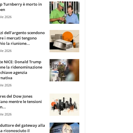
 Turnberry è morto in
pen
ile 2026
zzi dell’argento scendono
e i mercati tengono
hio la riunione...
ile 2026
te NICE: Donald Trump
ene la ridenominazione
 chiave agenzia
rnativa
ile 2026
ures del Dow Jones
lano mentre le tensioni
n...
ile 2026
oduttore del gateway alla
ha riconosciuto il