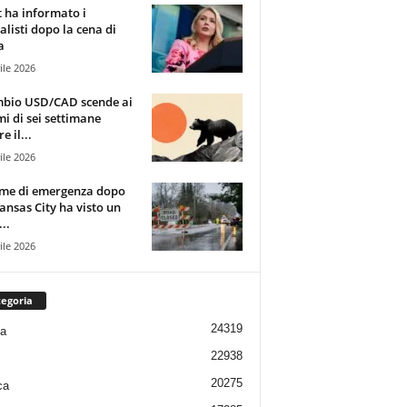
t ha informato i
alisti dopo la cena di
a
ile 2026
mbio USD/CAD scende ai
i di sei settimane
e il...
ile 2026
rme di emergenza dopo
ansas City ha visto un
..
ile 2026
egoria
24319
ia
22938
20275
ca