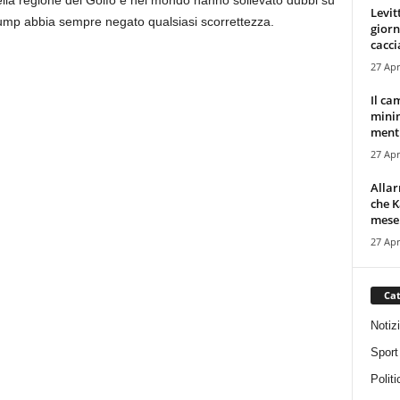
ella regione del Golfo e nel mondo hanno sollevato dubbi su
Levit
 Trump abbia sempre negato qualsiasi scorrettezza.
giorn
cacci
27 Apr
Il ca
minim
mentr
27 Apr
Alla
che K
mese.
27 Apr
Cat
Notiz
Sport
Politi