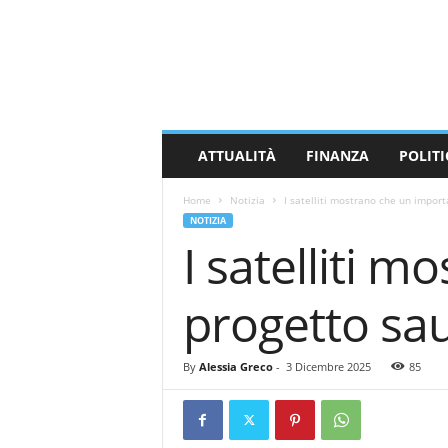
M
a
s
s
a
C
a
ATTUALITÀ
FINANZA
POLITI
r
r
Home
Notizia
I satelliti mostrano che un import
a
NOTIZIA
r
I satelliti 
a
N
e
progetto sau
w
s
By
Alessia Greco
-
3 Dicembre 2025
85