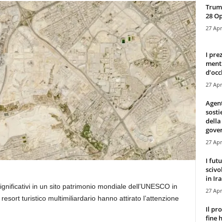
Trump
28 O
27 Apr
I pre
mentr
d’occ
27 Apr
Agen
sosti
della
gove
27 Apr
I fut
scivo
in Ira
ignificativi in ​​un sito patrimonio mondiale dell’UNESCO in
27 Apr
 resort turistico multimiliardario hanno attirato l’attenzione
Il pr
fine 