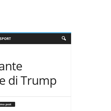
SPORT
tante
ne di Trump
imo post