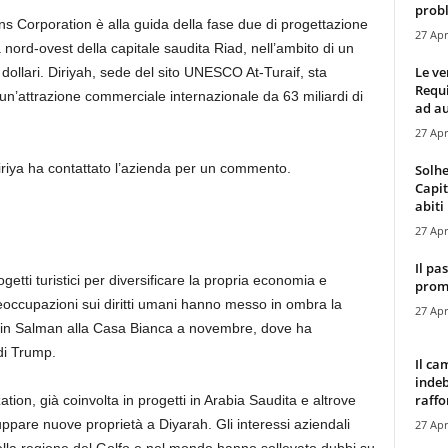
probl
s Corporation è alla guida della fase due di progettazione
27 Apr
 a nord-ovest della capitale saudita Riad, nell’ambito di un
Le ve
 dollari. Diriyah, sede del sito UNESCO At-Turaif, sta
Requ
n’attrazione commerciale internazionale da 63 miliardi di
ad au
27 Apr
iriya ha contattato l’azienda per un commento.
Solhe
Capit
abiti 
27 Apr
Il pa
etti turistici per diversificare la propria economia e
promo
reoccupazioni sui diritti umani hanno messo in ombra la
27 Apr
bin Salman alla Casa Bianca a novembre, dove ha
 di Trump.
Il ca
indeb
raffor
ion, già coinvolta in progetti in Arabia Saudita e altrove
uppare nuove proprietà a Diyarah. Gli interessi aziendali
27 Apr