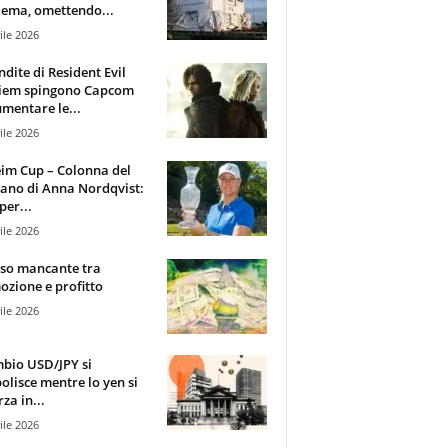
ema, omettendo...
ile 2026
ndite di Resident Evil
iem spingono Capcom
mentare le...
ile 2026
im Cup – Colonna del
ano di Anna Nordqvist:
per...
ile 2026
sso mancante tra
zione e profitto
ile 2026
mbio USD/JPY si
olisce mentre lo yen si
za in...
ile 2026