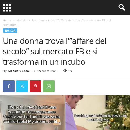
Home
Notizia
Una donna trova l'”affare del secolo” sul mercato FB e si
trasforma...
NOTIZIA
Una donna trova l'”affare del
secolo” sul mercato FB e si
trasforma in un incubo
By
Alessia Greco
-
3 Dicembre 2025
69