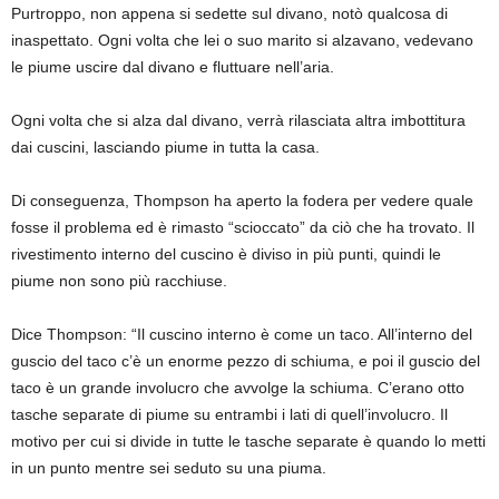
Purtroppo, non appena si sedette sul divano, notò qualcosa di
inaspettato. Ogni volta che lei o suo marito si alzavano, vedevano
le piume uscire dal divano e fluttuare nell’aria.
Ogni volta che si alza dal divano, verrà rilasciata altra imbottitura
dai cuscini, lasciando piume in tutta la casa.
Di conseguenza, Thompson ha aperto la fodera per vedere quale
fosse il problema ed è rimasto “scioccato” da ciò che ha trovato. Il
rivestimento interno del cuscino è diviso in più punti, quindi le
piume non sono più racchiuse.
Dice Thompson: “Il cuscino interno è come un taco. All’interno del
guscio del taco c’è un enorme pezzo di schiuma, e poi il guscio del
taco è un grande involucro che avvolge la schiuma. C’erano otto
tasche separate di piume su entrambi i lati di quell’involucro. Il
motivo per cui si divide in tutte le tasche separate è quando lo metti
in un punto mentre sei seduto su una piuma.