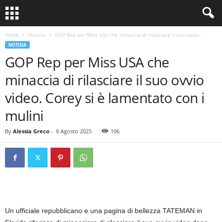
Home
Notizia
GOP Rep per Miss USA che minaccia di rilasciare il suo ovvio...
NOTIZIA
GOP Rep per Miss USA che
minaccia di rilasciare il suo ovvio
video. Corey si è lamentato con i
mulini
By
Alessia Greco
-
6 Agosto 2025
106
Un ufficiale repubblicano e una pagina di bellezza TATEMAN in