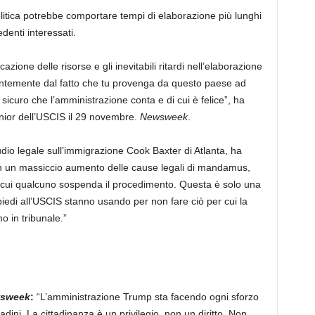
litica potrebbe comportare tempi di elaborazione più lunghi
edenti interessati.
zione delle risorse e gli inevitabili ritardi nell’elaborazione
entemente dal fatto che tu provenga da questo paese ad
 sicuro che l’amministrazione conta e di cui è felice”, ha
nior dell’USCIS il 29 novembre.
Newsweek
.
dio legale sull’immigrazione Cook Baxter di Atlanta, ha
à in un massiccio aumento delle cause legali di mandamus,
cui qualcuno sospenda il procedimento. Questa è solo una
apiedi all’USCIS stanno usando per non fare ciò per cui la
 in tribunale.”
sweek
:
“L’amministrazione Trump sta facendo ogni sforzo
tadini. La cittadinanza è un privilegio, non un diritto. Non