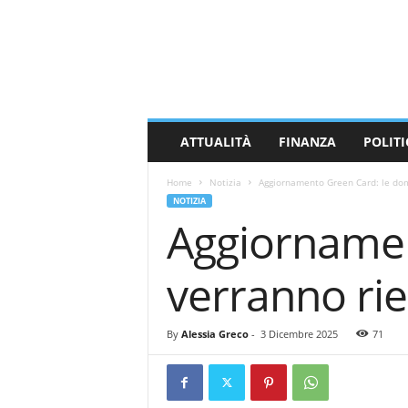
M
a
s
s
a
C
a
ATTUALITÀ
FINANZA
POLITI
r
r
Home
Notizia
Aggiornamento Green Card: le dom
a
NOTIZIA
r
Aggiorname
a
N
e
verranno rie
w
s
By
Alessia Greco
-
3 Dicembre 2025
71