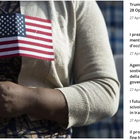
Trump
28 O
27 Apr
I pre
mentr
d’occ
27 Apr
Agen
sosti
della
gove
27 Apr
I fut
scivo
in Ira
27 Apr
Il pr
fine 