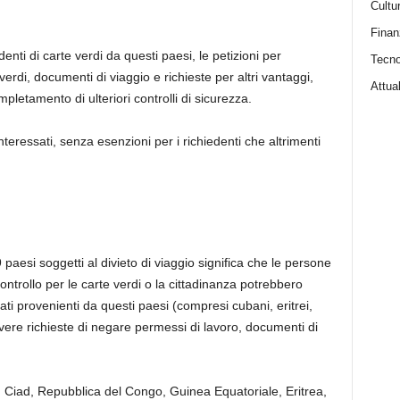
Cultu
Finan
ti di carte verdi da questi paesi, le petizioni per
Tecno
verdi, documenti di viaggio e richieste per altri vantaggi,
Attual
letamento di ulteriori controlli di sicurezza.
interessati, senza esenzioni per i richiedenti che altrimenti
 paesi soggetti al divieto di viaggio significa che le persone
trollo per le carte verdi o la cittadinanza potrebbero
grati provenienti da questi paesi (compresi cubani, eritrei,
ere richieste di negare permessi di lavoro, documenti di
, Ciad, Repubblica del Congo, Guinea Equatoriale, Eritrea,