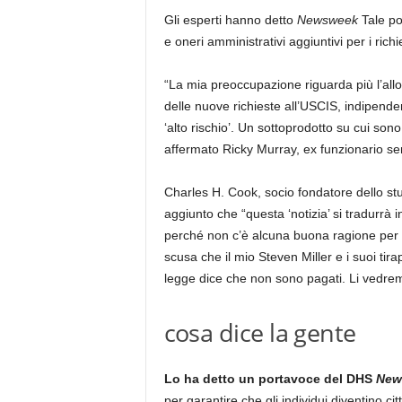
Gli esperti hanno detto
Newsweek
Tale po
e oneri amministrativi aggiuntivi per i richi
“La mia preoccupazione riguarda più l’alloca
delle nuove richieste all’USCIS, indipend
‘alto rischio’. Un sottoprodotto su cui sono
affermato Ricky Murray, ex funzionario se
Charles H. Cook, socio fondatore dello stu
aggiunto che “questa ‘notizia’ si tradurr
perché non c’è alcuna buona ragione per 
scusa che il mio Steven Miller e i suoi tir
legge dice che non sono pagati. Li vedremo
cosa dice la gente
Lo ha detto un portavoce del DHS
New
per garantire che gli individui diventino cit