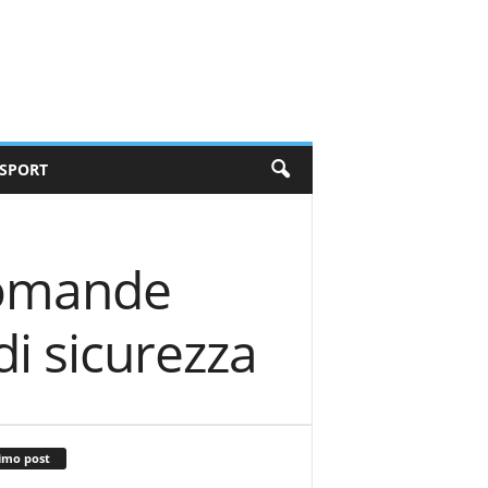
SPORT
domande
i sicurezza
imo post