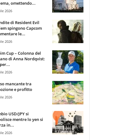
ema, omettendo...
ile 2026
ndite di Resident Evil
iem spingono Capcom
mentare le...
ile 2026
im Cup – Colonna del
ano di Anna Nordqvist:
per...
ile 2026
sso mancante tra
zione e profitto
ile 2026
mbio USD/JPY si
olisce mentre lo yen si
za in...
ile 2026