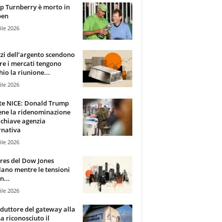
 Turnberry è morto in
pen
ile 2026
zzi dell’argento scendono
e i mercati tengono
hio la riunione...
ile 2026
te NICE: Donald Trump
ene la ridenominazione
 chiave agenzia
rnativa
ile 2026
ures del Dow Jones
lano mentre le tensioni
n...
ile 2026
oduttore del gateway alla
ha riconosciuto il