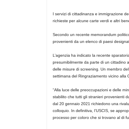
I servizi di cittadinanza e immigrazione d
richieste per alcune carte verdi e altri be
Secondo un recente memorandum politico, 
provenienti da un elenco di paesi designat
L’agenzia ha indicato la recente sparator
presumibilmente da parte di un cittadino 
delle misure di screening. Un membro della 
settimana del Ringraziamento vicino alla 
“Alla luce delle preoccupazioni e delle mi
stabilito che tutti gli stranieri provenienti 
dal 20 gennaio 2021 richiedono una rivalu
colloquio. In definitiva, l’USCIS, se appro
processo per coloro che si trovano al di fuor