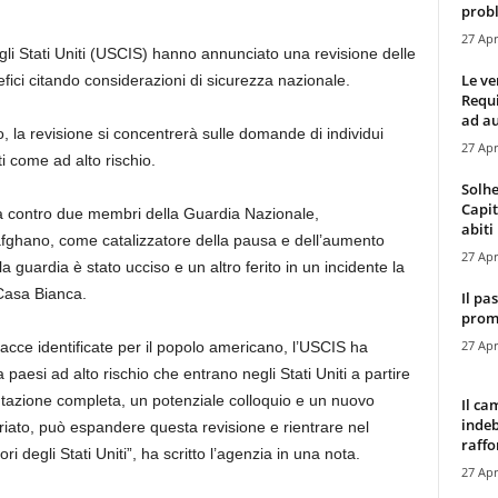
probl
27 Apr
egli Stati Uniti (USCIS) hanno annunciato una revisione delle
Le ve
nefici citando considerazioni di sicurezza nazionale.
Requ
ad au
la revisione si concentrerà sulle domande di individui
27 Apr
i come ad alto rischio.
Solhe
Capit
ia contro due membri della Guardia Nazionale,
abiti 
afghano, come catalizzatore della pausa e dell’aumento
27 Apr
guardia è stato ucciso e un altro ferito in un incidente la
Casa Bianca.
Il pa
promo
27 Apr
nacce identificate per il popolo americano, l’USCIS ha
da paesi ad alto rischio che entrano negli Stati Uniti a partire
tazione completa, un potenziale colloquio e un nuovo
Il ca
indeb
priato, può espandere questa revisione e rientrare nel
raffor
i degli Stati Uniti”, ha scritto l’agenzia in una nota.
27 Apr