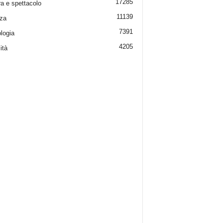
17285
ra e spettacolo
11139
za
7391
logia
4205
ità