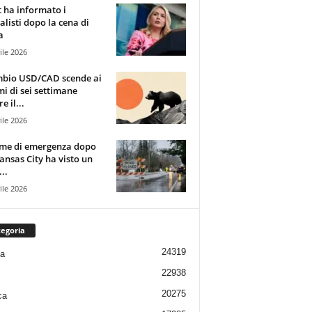
t ha informato i
alisti dopo la cena di
a
ile 2026
mbio USD/CAD scende ai
i di sei settimane
e il...
ile 2026
rme di emergenza dopo
ansas City ha visto un
..
ile 2026
egoria
24319
ia
22938
20275
ca