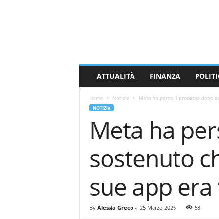
M
a
s
s
a
C
a
ATTUALITÀ
FINANZA
POLITI
r
r
Home
Notizia
Meta ha perso il processo dopo av
a
NOTIZIA
r
Meta ha per
a
N
e
sostenuto ch
w
s
sue app era “
By
Alessia Greco
-
25 Marzo 2026
58