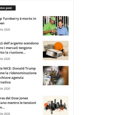
imo post
 Turnberry è morto in
pen
ile 2026
zzi dell’argento scendono
e i mercati tengono
hio la riunione...
ile 2026
te NICE: Donald Trump
ene la ridenominazione
 chiave agenzia
rnativa
ile 2026
ures del Dow Jones
lano mentre le tensioni
n...
ile 2026