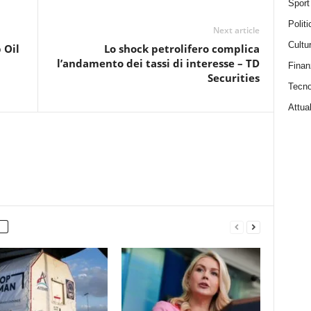
Sport
Politi
Next article
Cultu
 Oil
Lo shock petrolifero complica
l’andamento dei tassi di interesse – TD
Finan
Securities
Tecno
Attual