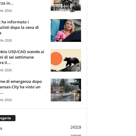
za in...
ile 2026
t ha informato i
alisti dopo la cena di
a
ile 2026
mbio USD/CAD scende ai
i di sei settimane
e il...
ile 2026
rme di emergenza dopo
ansas City ha visto un
..
ile 2026
egoria
24319
ia