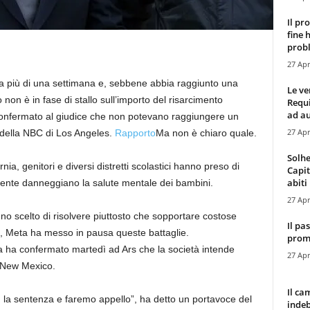
Il pr
fine 
probl
27 Apr
da più di una settimana e, sebbene abbia raggiunto una
Le ve
non è in fase di stallo sull’importo del risarcimento
Requ
ad au
nfermato al giudice che non potevano raggiungere un
27 Apr
a della NBC di Los Angeles.
Rapporto
Ma non è chiaro quale.
Solhe
ia, genitori e diversi distretti scolastici hanno preso di
Capit
abiti 
ente danneggiano la salute mentale dei bambini.
27 Apr
no scelto di risolvere piuttosto che sopportare costose
Il pa
ni, Meta ha messo in pausa queste battaglie.
promo
ha confermato martedì ad Ars che la società intende
27 Apr
l New Mexico.
Il ca
 la sentenza e faremo appello”, ha detto un portavoce del
indeb