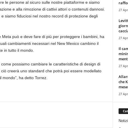
 le persone al sicuro sulle nostre piattaforme e siamo
raffor
icazione e alla rimozione di cattivi attori o contenuti dannosi.
27 Apr
 siamo fiduciosi nel nostro record di protezione degli
Levit
giorn
cacci
e Meta può e deve fare di più per proteggere i bambini, ha
27 Apr
uali cambiamenti necessari nel New Mexico cambino il
Il ca
e in tutto il mondo.
minim
mentr
 come possiamo cambiare le caratteristiche di design di
27 Apr
 ciò creerà uno standard che potrà poi essere modellato
Alla
il mondo”, ha detto Torrez.
che K
mese.
27 Apr
Cat
Notiz