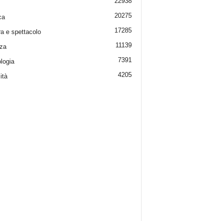
22938
20275
ca
17285
ra e spettacolo
11139
za
7391
logia
4205
ità