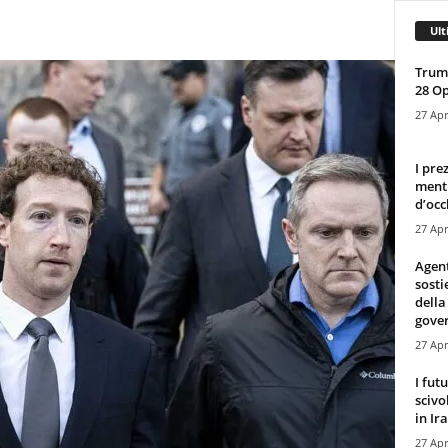
Ult
Trump
28 O
27 Apr
I pre
mentr
d’occ
27 Apr
Agen
sosti
della
gove
27 Apr
I fut
scivo
in Ira
27 Apr