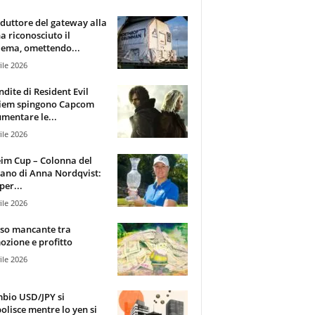
oduttore del gateway alla
ha riconosciuto il
ema, omettendo...
ile 2026
ndite di Resident Evil
iem spingono Capcom
mentare le...
ile 2026
im Cup – Colonna del
ano di Anna Nordqvist:
per...
ile 2026
sso mancante tra
zione e profitto
ile 2026
mbio USD/JPY si
olisce mentre lo yen si