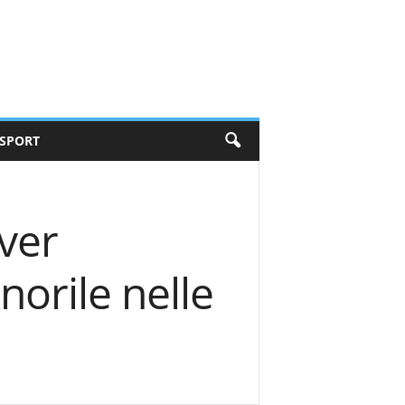
SPORT
ver
orile nelle