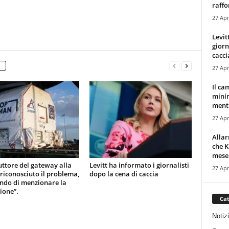
raffor
27 Apr
Levit
giorn
cacci
27 Apr
Il ca
minim
mentr
27 Apr
Alla
che K
mese.
uttore del gateway alla
Levitt ha informato i giornalisti
27 Apr
 riconosciuto il problema,
dopo la cena di caccia
ndo di menzionare la
ione”.
Cat
Notiz