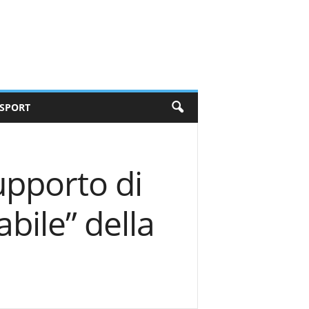
SPORT
upporto di
bile” della