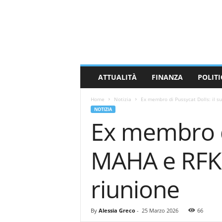
M
a
s
s
a
C
a
ATTUALITÀ
FINANZA
POLITI
r
r
Home
Notizia
Ex membro di Pussycat Dolls: il su
a
NOTIZIA
r
Ex membro di
a
N
e
MAHA e RFK J
w
s
riunione
By
Alessia Greco
-
25 Marzo 2026
66