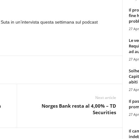
Il pr
fine 
probl
 Suta in un’intervista questa settimana sul podcast
27 Apr
Le ve
Requ
ad au
27 Apr
Solhe
Capit
abiti 
27 Apr
Next article
Il pa
n
Norges Bank resta al 4,00% – TD
promo
Securities
27 Apr
Il ca
indeb