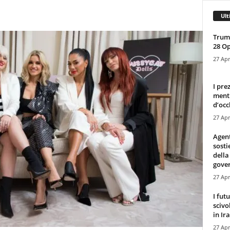
Ult
Trump
28 O
27 Apr
I pre
mentr
d’occ
27 Apr
Agen
sosti
della
gove
27 Apr
I fut
scivo
in Ira
27 Apr