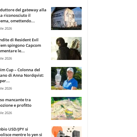
oduttore del gateway alla
ha riconosciuto il
ema, omettendo...
ile 2026
ndite di Resident Evil
iem spingono Capcom
mentare le...
ile 2026
im Cup – Colonna del
ano di Anna Nordqvist:
per...
ile 2026
sso mancante tra
zione e profitto
ile 2026
mbio USD/JPY si
olisce mentre lo yen si