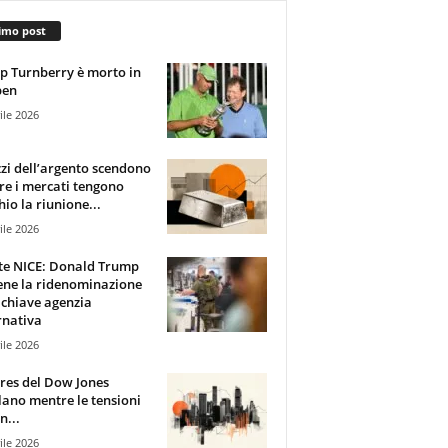
imo post
 Turnberry è morto in
pen
ile 2026
zzi dell’argento scendono
e i mercati tengono
hio la riunione...
ile 2026
te NICE: Donald Trump
ene la ridenominazione
 chiave agenzia
rnativa
ile 2026
ures del Dow Jones
lano mentre le tensioni
n...
ile 2026