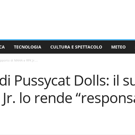
CA
TECNOLOGIA
CULTURA E SPETTACOLO
METEO
pporto di MAHA e RFK Jr....
 Pussycat Dolls: il s
r. lo rende “responsa