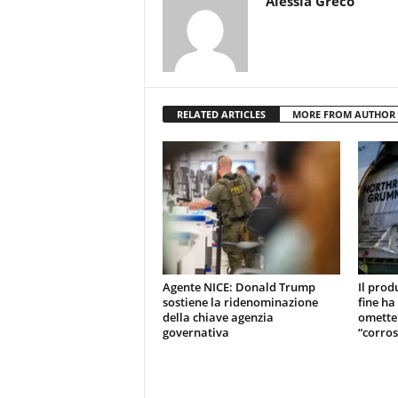
Alessia Greco
RELATED ARTICLES
MORE FROM AUTHOR
Agente NICE: Donald Trump
Il prod
sostiene la ridenominazione
fine ha
della chiave agenzia
omette
governativa
“corros