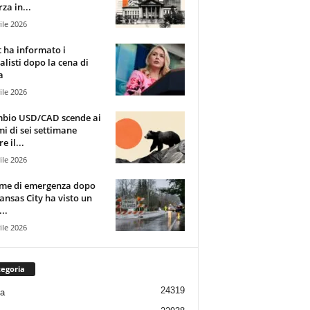
za in...
ile 2026
t ha informato i
alisti dopo la cena di
a
ile 2026
mbio USD/CAD scende ai
i di sei settimane
e il...
ile 2026
rme di emergenza dopo
ansas City ha visto un
..
ile 2026
egoria
24319
ia