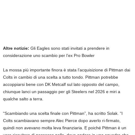
Altre notizie:
Gli Eagles sono stati invitati a prendere in
considerazione uno scambio per l’ex Pro Bowler
La mossa più importante finora è stata l’acquisizione di Pittman dai
Colts in cambio di una scelta a tutto tondo. Pittman potrebbe
accoppiarsi bene con DK Metcalf sul lato opposto del campo,
chiunque lanci un passaggio per gli Steelers nel 2026 e miri a
qualche salto a terra.
“Scambiando una scelta finale con Pittman”, ha scritto Solak. “I
Colts scambiavano sempre Alec Pierce dopo averlo ri-firmato,
quindi non avevano molta leva finanziaria. E poiché Pittman è un
vero ricevitore di possesso palla, deve andare in una squadra che