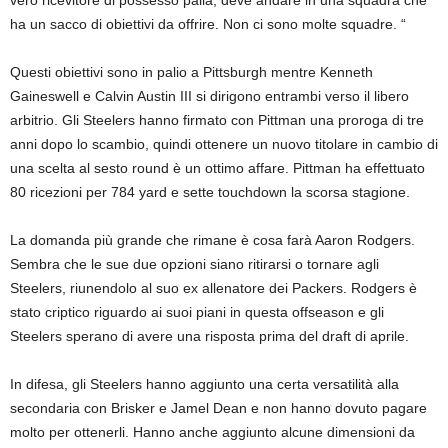
ha un sacco di obiettivi da offrire. Non ci sono molte squadre. “
Questi obiettivi sono in palio a Pittsburgh mentre Kenneth
Gaineswell e Calvin Austin III si dirigono entrambi verso il libero
arbitrio. Gli Steelers hanno firmato con Pittman una proroga di tre
anni dopo lo scambio, quindi ottenere un nuovo titolare in cambio di
una scelta al sesto round è un ottimo affare. Pittman ha effettuato
80 ricezioni per 784 yard e sette touchdown la scorsa stagione.
La domanda più grande che rimane è cosa farà Aaron Rodgers.
Sembra che le sue due opzioni siano ritirarsi o tornare agli
Steelers, riunendolo al suo ex allenatore dei Packers. Rodgers è
stato criptico riguardo ai suoi piani in questa offseason e gli
Steelers sperano di avere una risposta prima del draft di aprile.
In difesa, gli Steelers hanno aggiunto una certa versatilità alla
secondaria con Brisker e Jamel Dean e non hanno dovuto pagare
molto per ottenerli. Hanno anche aggiunto alcune dimensioni da