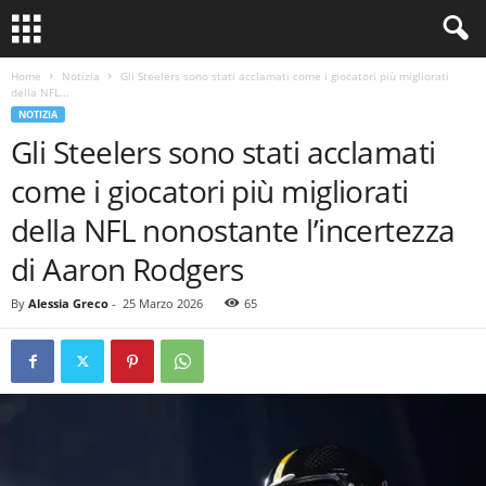
Home
Notizia
Gli Steelers sono stati acclamati come i giocatori più migliorati
della NFL...
NOTIZIA
Gli Steelers sono stati acclamati
come i giocatori più migliorati
della NFL nonostante l’incertezza
di Aaron Rodgers
By
Alessia Greco
-
25 Marzo 2026
65