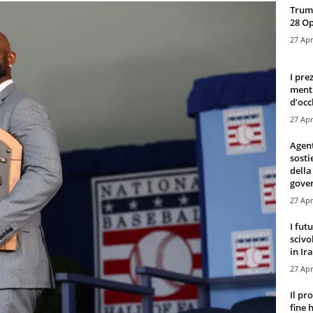
Trump
28 O
27 Apr
I pre
mentr
d’occ
27 Apr
Agen
sosti
della
gove
27 Apr
I fut
scivo
in Ira
27 Apr
Il pr
fine 