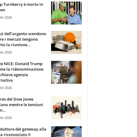
 Turnberry è morto in
pen
ile 2026
zzi dell’argento scendono
e i mercati tengono
hio la riunione...
ile 2026
te NICE: Donald Trump
ene la ridenominazione
 chiave agenzia
rnativa
ile 2026
ures del Dow Jones
lano mentre le tensioni
n...
ile 2026
oduttore del gateway alla
ha riconosciuto il