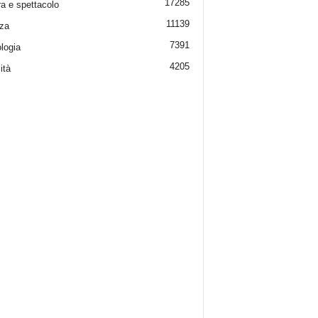
17285
ra e spettacolo
11139
za
7391
logia
4205
ità