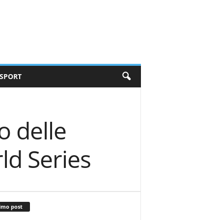
SPORT
o delle
ld Series
imo post