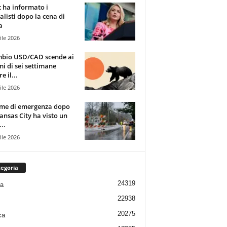
t ha informato i
alisti dopo la cena di
a
ile 2026
mbio USD/CAD scende ai
i di sei settimane
e il...
ile 2026
rme di emergenza dopo
ansas City ha visto un
..
ile 2026
egoria
24319
ia
22938
20275
ca