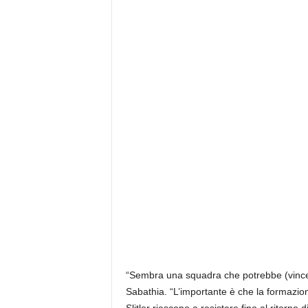
“Sembra una squadra che potrebbe (vincere
Sabathia. “L’importante è che la formazio
Slitler riescono a resistere fino al ritorn