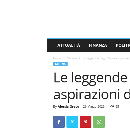
M
a
s
s
a
C
a
ATTUALITÀ
FINANZA
POLITI
r
r
Home
Notizia
Le leggende degli Yankees parlano
a
NOTIZIA
r
Le leggende 
a
N
e
aspirazioni 
w
s
By
Alessia Greco
-
26 Marzo 2026
65