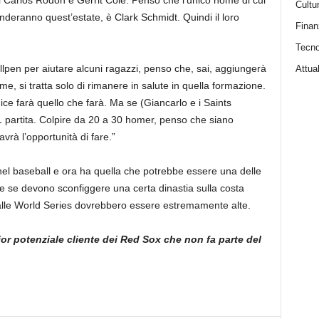
Cultu
enderanno quest’estate, è Clark Schmidt. Quindi il loro
Finan
Tecno
ullpen per aiutare alcuni ragazzi, penso che, sai, aggiungerà
Attual
me, si tratta solo di rimanere in salute in quella formazione.
ce farà quello che farà. Ma se (Giancarlo e i Saints
 partita. Colpire da 20 a 30 homer, penso che siano
vrà l’opportunità di fare.”
nel baseball e ora ha quella che potrebbe essere una delle
nche se devono sconfiggere una certa dinastia sulla costa
 alle World Series dovrebbero essere estremamente alte.
or potenziale cliente dei Red Sox che non fa parte del