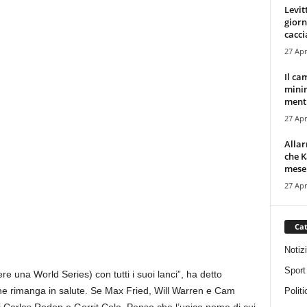
Levit
giorn
cacci
27 Apr
Il ca
minim
mentr
27 Apr
Alla
che K
mese.
27 Apr
Cat
Notiz
Sport
 una World Series) con tutti i suoi lanci”, ha detto
ne rimanga in salute. Se Max Fried, Will Warren e Cam
Politi
o di Carlos Rodon e Gerrit Cole. Penso che l’unico nome di cui