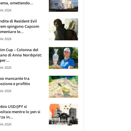
ema, omettendo...
ile 2026
ndite di Resident Evil
iem spingono Capcom
mentare le...
ile 2026
im Cup – Colonna del
ano di Anna Nordqvist:
per...
ile 2026
sso mancante tra
zione e profitto
ile 2026
mbio USD/JPY si
olisce mentre lo yen si
za in...
ile 2026