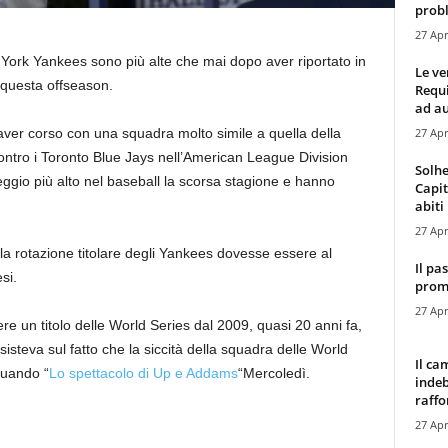
probl
27 Apr
 York Yankees sono più alte che mai dopo aver riportato in
Le ve
n questa offseason.
Requ
ad au
27 Apr
 aver corso con una squadra molto simile a quella della
ontro i Toronto Blue Jays nell’American League Division
Solhe
ggio più alto nel baseball la scorsa stagione e hanno
Capit
abiti 
27 Apr
la rotazione titolare degli Yankees dovesse essere al
Il pa
si.
promo
27 Apr
e un titolo delle World Series dal 2009, quasi 20 anni fa,
steva sul fatto che la siccità della squadra delle World
Il ca
quando “
Lo spettacolo di Up e Addams
“Mercoledì.
indeb
raffor
27 Apr