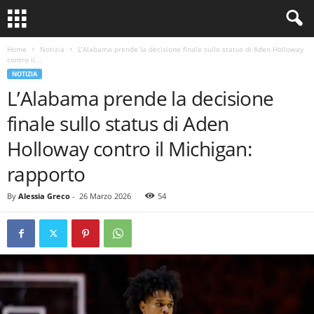
Home
Notizia
L’Alabama prende la decisione finale sullo status di Aden Holloway
contro il...
NOTIZIA
L’Alabama prende la decisione
finale sullo status di Aden
Holloway contro il Michigan:
rapporto
By
Alessia Greco
-
26 Marzo 2026
54