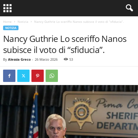
Home
Notizia
Nancy Guthrie Lo sceriffo Nanos subisce il voto di “sfiducia”.
NOTIZIA
Nancy Guthrie Lo sceriffo Nanos
subisce il voto di “sfiducia”.
By
Alessia Greco
-
26 Marzo 2026
53