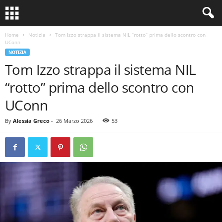
Home
Notizia
Tom Izzo strappa il sistema NIL “rotto” prima dello scontro con
UConn
NOTIZIA
Tom Izzo strappa il sistema NIL
“rotto” prima dello scontro con
UConn
By
Alessia Greco
-
26 Marzo 2026
53