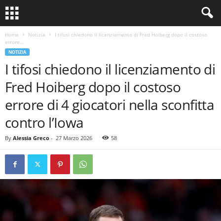
Home
Notizia
I tifosi chiedono il licenziamento di Fred Hoiberg dopo il costoso
errore...
NOTIZIA
I tifosi chiedono il licenziamento di
Fred Hoiberg dopo il costoso
errore di 4 giocatori nella sconfitta
contro l’Iowa
By
Alessia Greco
-
27 Marzo 2026
58