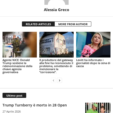
Alessia Greco
RELATED ARTICLES
MORE FROM AUTHOR
Agente NICE: Donald
Il produttore del gateway
Levitt ha informato i
Trump sostiene la
alla fine ha riconosciuto il
giornalisti dopo la cena di
ridenominazione della
problema, omettendo di
caccia
chiave agenzia
menzionare la
governativa
“corrosione”.
Ultimo post
Trump Turnberry è morto in 28 Open
27 Aprile 2026