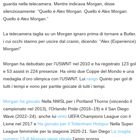
guarda nella telecamera. Mentre indicava Morgan, disse
silenziosamente: “Quello è Alex Morgan. Quello è Alex Morgan.
Quello è Alex Morgan.”
La telecamera taglia su un Morgan ignaro prima di tornare a Butler,
i cui occhi stanno per uscire dal cranio, dicendo: “Alex (Experience)
Morgan!”
Morgan ha debuttato per l’USWNT nel 2010 e ha registrato 123 gol
e 53 assist in 224 presenze. Ha vinto due Coppe del Mondo e una
medaglia d’oro olimpica con l’USWNT. Lui
rango
Quinto per gol di
tutti i tempi e nono per partite giocate di tutti i tempi.
Morgan ha giocato
Nella NWSL per i Portland Thorns (vincendo il
campionato nel 2013), l’Orlando Pride (2016–19) e il San Diego
Wave (2022–24). anche lui
vinto
UEFA Champions League con il
Lione nel 2017 e
Ha giocato per il Tottenham Hotspur
Nella Super
League femminile per la stagione 2020-21. San Diego
La maglia
numero 13 di Morgan viene ritirata
l’anno scorso