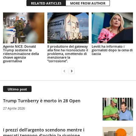
RELATED ARTICLES
MORE FROM AUTHOR
Agente NICE: Donald
Il produttore del gateway
Levitt ha informato i
Trump sostiene la
alla fine ha riconosciuto il
giornalisti dopo la cena di
ridenominazione della
problema, omettendo di
caccia
chiave agenzia
menzionare la
governativa
“corrosione”.
Ultimo post
Trump Turnberry è morto in 28 Open
27 Aprile 2026
I prezzi dell’argento scendono mentre i
mercati tengono d’occhio la riunione...