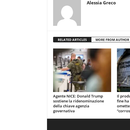
Alessia Greco
RELATED ARTICLES
MORE FROM AUTHOR
Agente NICE: Donald Trump
Il prod
sostiene la ridenominazione
fine ha
della chiave agenzia
omette
governativa
“corros