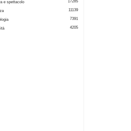
17285
ra e spettacolo
11139
za
7391
logia
4205
ità