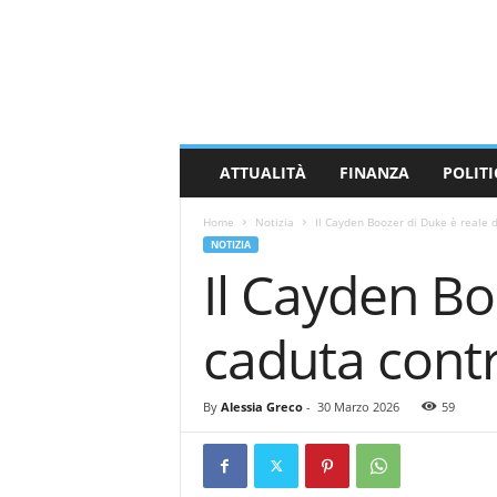
M
a
s
s
a
C
a
ATTUALITÀ
FINANZA
POLITI
r
r
Home
Notizia
Il Cayden Boozer di Duke è reale
a
NOTIZIA
r
Il Cayden Bo
a
N
e
caduta cont
w
s
By
Alessia Greco
-
30 Marzo 2026
59