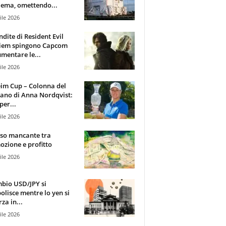
ema, omettendo...
ile 2026
ndite di Resident Evil
iem spingono Capcom
mentare le...
ile 2026
im Cup – Colonna del
ano di Anna Nordqvist:
per...
ile 2026
sso mancante tra
zione e profitto
ile 2026
mbio USD/JPY si
olisce mentre lo yen si
za in...
ile 2026