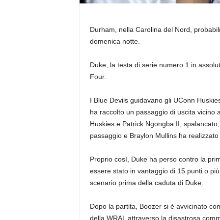
Durham, nella Carolina del Nord, probabil
domenica notte.
Duke, la testa di serie numero 1 in assol
Four.
I Blue Devils guidavano gli UConn Huskie
ha raccolto un passaggio di uscita vicin
Huskies e Patrick Ngongba II, spalancato, h
passaggio e Braylon Mullins ha realizzato u
Proprio così, Duke ha perso contro la prim
essere stato in vantaggio di 15 punti o più
scenario prima della caduta di Duke.
Dopo la partita, Boozer si è avvicinato 
della WRAL attraverso la disastrosa comm