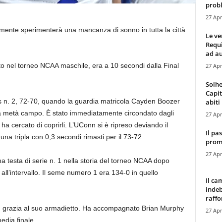
probl
27 Apr
mente sperimenterà una mancanza di sonno in tutta la città
Le ve
Requ
ad au
uto nel torneo NCAA maschile, era a 10 secondi dalla Final
27 Apr
Solhe
Capit
s n. 2, 72-70, quando la guardia matricola Cayden Boozer
abiti 
o a metà campo. È stato immediatamente circondato dagli
27 Apr
a cercato di coprirli. L’UConn si è ripreso deviando il
Il pa
na tripla con 0,3 secondi rimasti per il 73-72.
promo
27 Apr
a testa di serie n. 1 nella storia del torneo NCAA dopo
 all’intervallo. Il seme numero 1 era 134-0 in quello
Il ca
indeb
raffor
con grazia al suo armadietto. Ha accompagnato Brian Murphy
27 Apr
edia finale.