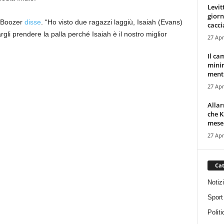
Levit
giorn
” Boozer
disse
. “Ho visto due ragazzi laggiù, Isaiah (Evans)
cacci
gli prendere la palla perché Isaiah è il nostro miglior
27 Apr
Il ca
minim
mentr
27 Apr
Alla
che K
mese.
27 Apr
Cat
Notiz
Sport
Politi