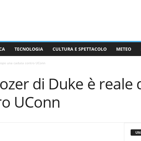
CA
TECNOLOGIA
CULTURA E SPETTACOLO
METEO
 dopo una caduta contro UConn
ozer di Duke è reale
ro UConn
Ult