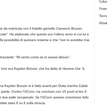
Cultu
Finan
Tecno
Attual
one da matricola con il fratello gemello Cameron Boozer,
ale”. Ha elaborato che questo era l’ultimo anno in cui lui e
ulla possibilità di suonare insieme e che “non lo avrebbe mai
straziante: “Mi sento come se lo avessi deluso”.
Uno era Kayden Boozer, che ha detto di ritenere che “è
ma Kayden Boozer si è fatto avanti per Duke mentre Caleb
l piede. Contro l’UConn, ha concluso con 15 punti al tiro 4
zi e due palle recuperate. Se l’UConn avesse commesso fallo
be stato 6 su 6 sulla striscia.