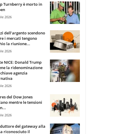
 Turnberry è morto in
pen
ile 2026
zzi dell’argento scendono
e i mercati tengono
hio la riunione...
ile 2026
te NICE: Donald Trump
ene la ridenominazione
 chiave agenzia
rnativa
ile 2026
ures del Dow Jones
lano mentre le tensioni
n...
ile 2026
oduttore del gateway alla
ha riconosciuto il