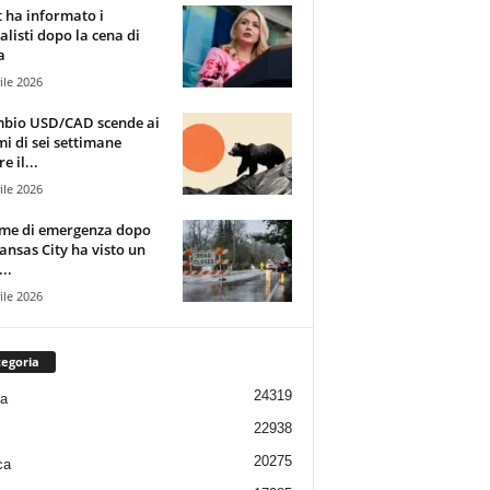
t ha informato i
alisti dopo la cena di
a
ile 2026
mbio USD/CAD scende ai
i di sei settimane
e il...
ile 2026
rme di emergenza dopo
ansas City ha visto un
..
ile 2026
egoria
24319
ia
22938
20275
ca