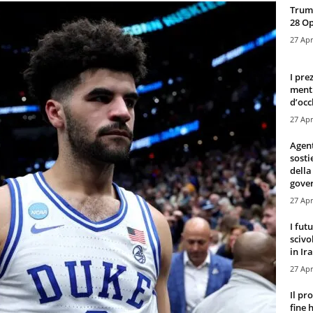
Trump
28 O
27 Apr
I pre
mentr
d’occ
27 Apr
Agen
sosti
della
gove
27 Apr
I fut
scivo
in Ira
27 Apr
Il pr
fine 