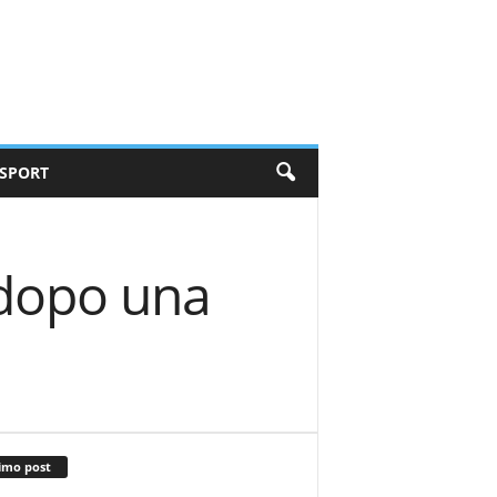
SPORT
 dopo una
imo post