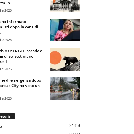
za in...
ile 2026
t ha informato i
alisti dopo la cena di
a
ile 2026
mbio USD/CAD scende ai
i di sei settimane
e il...
ile 2026
rme di emergenza dopo
ansas City ha visto un
..
ile 2026
egoria
24319
ia