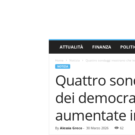
M
a
s
s
a
C
a
ATTUALITÀ
FINANZA
POLITI
r
r
Home
Notizia
Quattro sondaggi mostrano che le p
a
NOTIZIA
r
Quattro sond
a
N
e
dei democrat
w
s
aumentate i
By
Alessia Greco
-
30 Marzo 2026
62