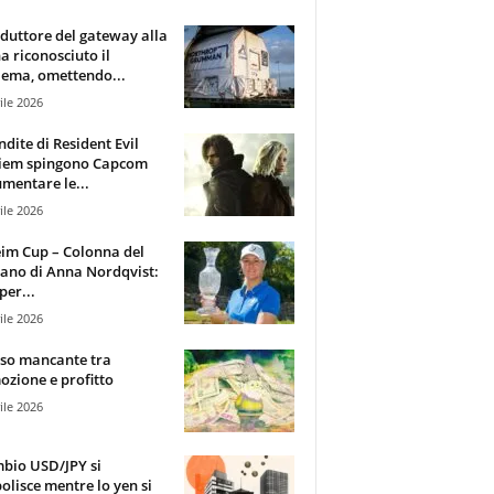
oduttore del gateway alla
ha riconosciuto il
ema, omettendo...
ile 2026
ndite di Resident Evil
iem spingono Capcom
mentare le...
ile 2026
im Cup – Colonna del
ano di Anna Nordqvist:
per...
ile 2026
sso mancante tra
zione e profitto
ile 2026
mbio USD/JPY si
olisce mentre lo yen si