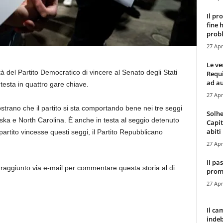
Il pr
fine 
probl
27 Apr
Le ve
 del Partito Democratico di vincere al Senato degli Stati
Requ
ad au
 testa in quattro gare chiave.
27 Apr
trano che il partito si sta comportando bene nei tre seggi
Solhe
ka e North Carolina. È anche in testa al seggio detenuto
Capit
abiti 
artito vincesse questi seggi, il Partito Repubblicano
27 Apr
Il pa
 raggiunto via e-mail per commentare questa storia al di
promo
27 Apr
Il ca
indeb