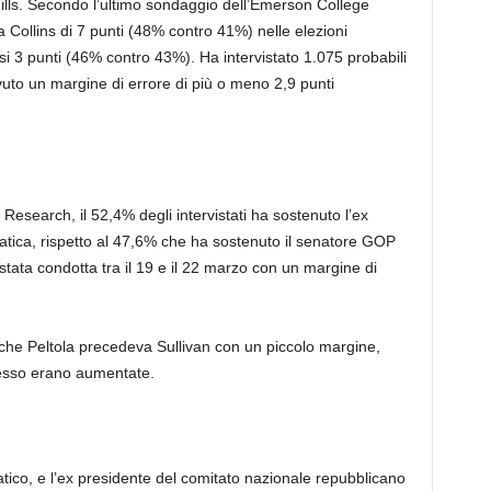
lls. Secondo l’ultimo sondaggio dell’Emerson College
 Collins di 7 punti (48% contro 41%) nelle elezioni
asi 3 punti (46% contro 43%). Ha intervistato 1.075 probabili
avuto un margine di errore di più o meno 2,9 punti
esearch, il 52,4% degli intervistati ha sostenuto l’ex
tica, rispetto al 47,6% che ha sostenuto il senatore GOP
stata condotta tra il 19 e il 22 marzo con un margine di
he Peltola precedeva Sullivan con un piccolo margine,
cesso erano aumentate.
ico, e l’ex presidente del comitato nazionale repubblicano