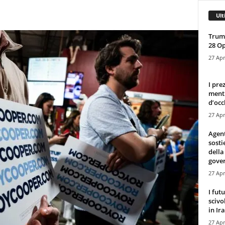
Ult
Trump
28 O
27 Apr
I pre
mentr
d’occ
27 Apr
Agen
sosti
della
gove
27 Apr
I fut
scivo
in Ira
27 Apr