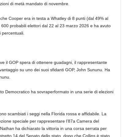
ezioni di metà mandato di novembre.
he Cooper era in testa a Whatley di 8 punti (dal 49% al
to 600 probabili elettori dal 22 al 23 marzo 2026 e ha avuto
 percentuali.
e il GOP spera di ottenere guadagni, il rappresentante
vantaggio su uno dei suoi sfidanti GOP, John Sununu. Ha
ununu.
ito Democratico ha sovraperformato in una serie di elezioni
no scambiati i seggi nella Florida rossa e affidabile. La
ezione speciale per rappresentare l’87a Camera del
 Nathan ha dichiarato la vittoria in una corsa serrata per
istretto 14 del Senato dello stato, dopo che Collins è stato