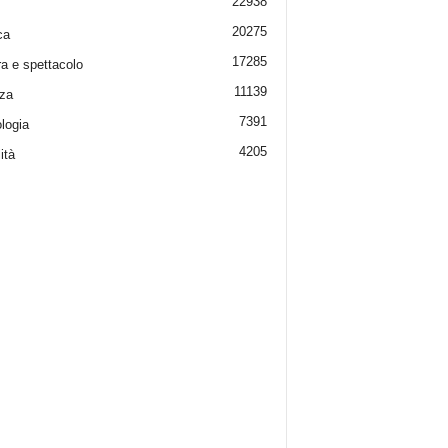
22938
20275
ca
17285
ra e spettacolo
11139
za
7391
logia
4205
ità