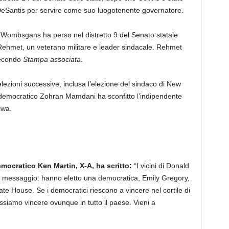
 DeSantis per servire come suo luogotenente governatore.
eah Wombsgans ha perso nel distretto 9 del Senato statale
 Rehmet, un veterano militare e leader sindacale. Rehmet
 secondo
Stampa associata
.
ezioni successive, inclusa l’elezione del sindaco di New
ta democratico Zohran Mamdani ha sconfitto l’indipendente
iwa.
emocratico Ken Martin, X-A, ha scritto:
“I vicini di Donald
 messaggio: hanno eletto una democratica, Emily Gregory,
te House. Se i democratici riescono a vincere nel cortile di
ssiamo vincere ovunque in tutto il paese. Vieni a