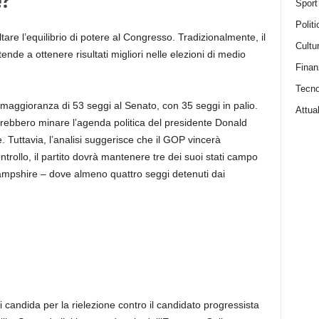
e?
Sport
Politi
are l’equilibrio di potere al Congresso. Tradizionalmente, il
Cultu
nde a ottenere risultati migliori nelle elezioni di medio
Finan
Tecno
aggioranza di 53 seggi al Senato, con 35 seggi in palio.
Attual
trebbero minare l’agenda politica del presidente Donald
. Tuttavia, l’analisi suggerisce che il GOP vincerà
trollo, il partito dovrà mantenere tre dei suoi stati campo
ampshire – dove almeno quattro seggi detenuti dai
 candida per la rielezione contro il candidato progressista