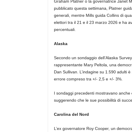
Graham Platner o la governatrice Janet Mi
pubblicato questa settimana, Platner guida
generali, mentre Mills guida Collins di qu
elettori tra il 21 e il 23 marzo 2026 e ha 
percentuali.
Alaska
Secondo un sondaggio dell’Alaska Survey R
rappresentante Mary Peltola, una democra
Dan Sullivan. L’indagine su 1.590 adulti è 
errore compreso tra +/- 2,5 e +/- 3%.
I sondaggi precedenti mostravano anche c
suggerendo che le sue possibilità di suc
Carolina del Nord
L’ex governatore Roy Cooper, un democrat