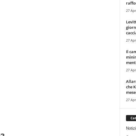
raffor
27 Apr
Levit
giorn
cacci
27 Apr
Il ca
minim
mentr
27 Apr
Alla
che K
mese.
27 Apr
Cat
Notiz