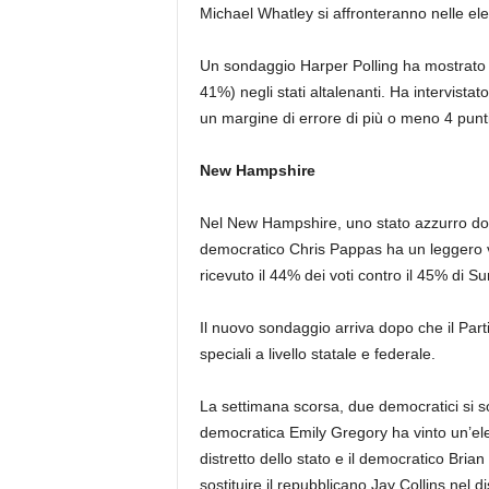
Michael Whatley si affronteranno nelle el
Un sondaggio Harper Polling ha mostrato c
41%) negli stati altalenanti. Ha intervista
un margine di errore di più o meno 4 punti
New Hampshire
Nel New Hampshire, uno stato azzurro dov
democratico Chris Pappas ha un leggero 
ricevuto il 44% dei voti contro il 45% di S
Il nuovo sondaggio arriva dopo che il Part
speciali a livello statale e federale.
La settimana scorsa, due democratici si so
democratica Emily Gregory ha vinto un’el
distretto dello stato e il democratico Brian
sostituire il repubblicano Jay Collins nel d