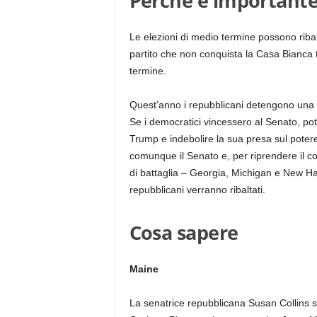
Perché è important
Le elezioni di medio termine possono ribalt
partito che non conquista la Casa Bianca te
termine.
Quest’anno i repubblicani detengono una m
Se i democratici vincessero al Senato, po
Trump e indebolire la sua presa sul potere
comunque il Senato e, per riprendere il con
di battaglia – Georgia, Michigan e New H
repubblicani verranno ribaltati.
Cosa sapere
Maine
La senatrice repubblicana Susan Collins si