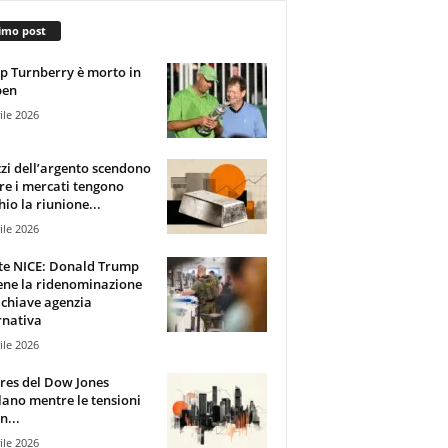
imo post
 Turnberry è morto in
pen
ile 2026
zzi dell’argento scendono
e i mercati tengono
hio la riunione...
ile 2026
te NICE: Donald Trump
ene la ridenominazione
 chiave agenzia
rnativa
ile 2026
ures del Dow Jones
lano mentre le tensioni
n...
ile 2026