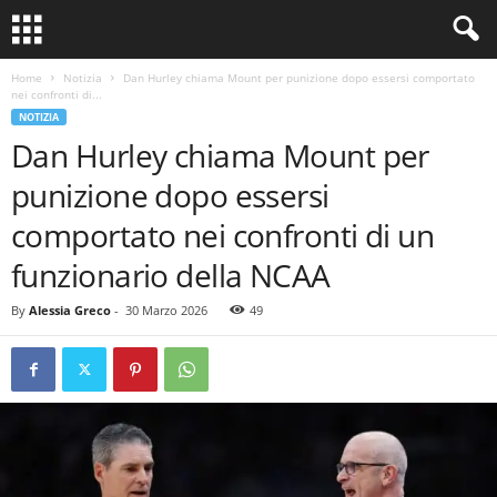
Home
Notizia
Dan Hurley chiama Mount per punizione dopo essersi comportato
nei confronti di...
NOTIZIA
Dan Hurley chiama Mount per
punizione dopo essersi
comportato nei confronti di un
funzionario della NCAA
By
Alessia Greco
-
30 Marzo 2026
49