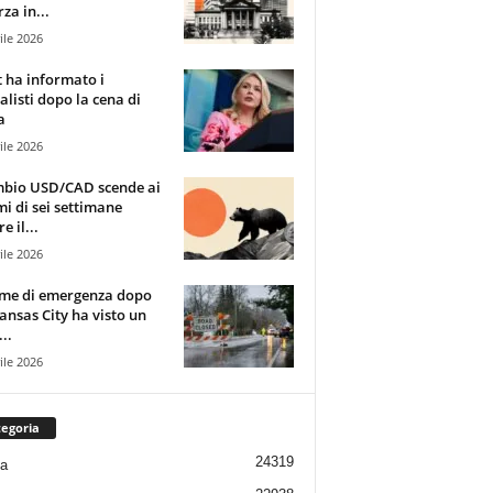
za in...
ile 2026
t ha informato i
alisti dopo la cena di
a
ile 2026
mbio USD/CAD scende ai
i di sei settimane
e il...
ile 2026
rme di emergenza dopo
ansas City ha visto un
..
ile 2026
egoria
24319
ia