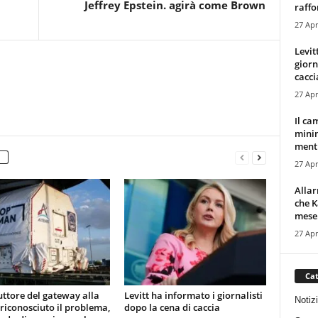
Jeffrey Epstein. agirà come Brown
raffor
27 Apr
Levit
giorn
cacci
27 Apr
Il ca
minim
mentr
27 Apr
Alla
che K
mese.
27 Apr
Cat
uttore del gateway alla
Levitt ha informato i giornalisti
Notiz
 riconosciuto il problema,
dopo la cena di caccia