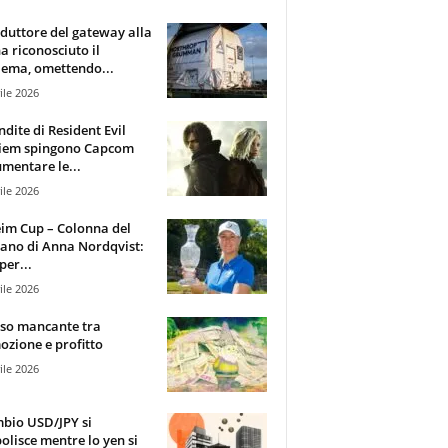
oduttore del gateway alla
ha riconosciuto il
ema, omettendo...
ile 2026
ndite di Resident Evil
iem spingono Capcom
mentare le...
ile 2026
im Cup – Colonna del
ano di Anna Nordqvist:
per...
ile 2026
sso mancante tra
zione e profitto
ile 2026
mbio USD/JPY si
olisce mentre lo yen si