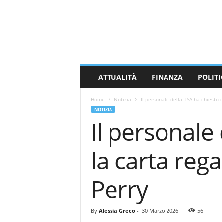
M
a
s
s
a
C
a
ATTUALITÀ
FINANZA
POLITI
r
r
Home
Notizia
Il personale della TSA ha chiesto di
a
NOTIZIA
r
Il personale 
a
N
e
la carta reg
w
s
Perry
By
Alessia Greco
-
30 Marzo 2026
56