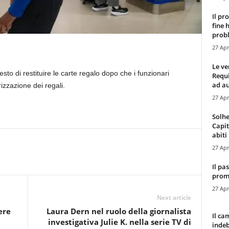
Il pr
fine 
probl
27 Apr
Le ve
to di restituire le carte regalo dopo che i funzionari
Requ
ad au
izzazione dei regali.
27 Apr
Solhe
Capit
abiti 
27 Apr
Il pa
promo
27 Apr
Next article
ere
Laura Dern nel ruolo della giornalista
Il ca
investigativa Julie K. nella serie TV di
indeb