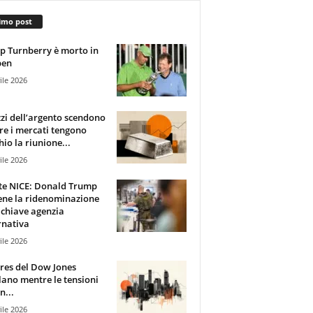
imo post
 Turnberry è morto in
pen
ile 2026
zzi dell’argento scendono
e i mercati tengono
hio la riunione...
ile 2026
te NICE: Donald Trump
ene la ridenominazione
 chiave agenzia
rnativa
ile 2026
ures del Dow Jones
lano mentre le tensioni
n...
ile 2026