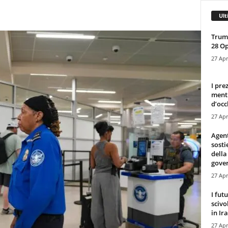
Ult
Trump
28 O
27 Apr
I pre
mentr
d’occ
27 Apr
Agen
sosti
della
gove
27 Apr
I fut
scivo
in Ira
27 Apr