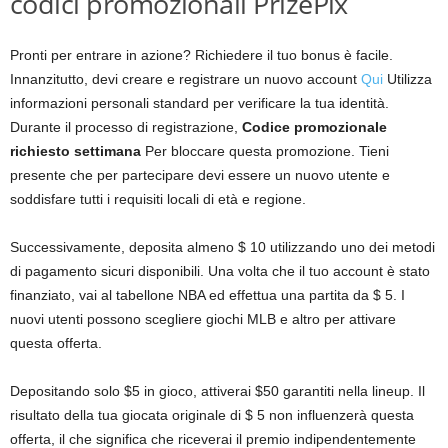
codici promozionali PrizePix
Pronti per entrare in azione? Richiedere il tuo bonus è facile.
Innanzitutto, devi creare e registrare un nuovo account
Qui
Utilizza
informazioni personali standard per verificare la tua identità.
Durante il processo di registrazione,
Codice promozionale
richiesto settimana
Per bloccare questa promozione. Tieni
presente che per partecipare devi essere un nuovo utente e
soddisfare tutti i requisiti locali di età e regione.
Successivamente, deposita almeno $ 10 utilizzando uno dei metodi
di pagamento sicuri disponibili. Una volta che il tuo account è stato
finanziato, vai al tabellone NBA ed effettua una partita da $ 5. I
nuovi utenti possono scegliere giochi MLB e altro per attivare
questa offerta.
Depositando solo $5 in gioco, attiverai $50 garantiti nella lineup. Il
risultato della tua giocata originale di $ 5 non influenzerà questa
offerta, il che significa che riceverai il premio indipendentemente