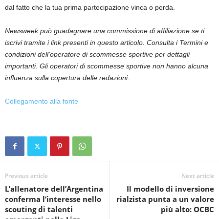
dal fatto che la tua prima partecipazione vinca o perda.
Newsweek può guadagnare una commissione di affiliazione se ti
iscrivi tramite i link presenti in questo articolo. Consulta i Termini e
condizioni dell’operatore di scommesse sportive per dettagli
importanti. Gli operatori di scommesse sportive non hanno alcuna
influenza sulla copertura delle redazioni.
Collegamento alla fonte
Previous article
Next article
L’allenatore dell’Argentina
Il modello di inversione
conferma l’interesse nello
rialzista punta a un valore
scouting di talenti
più alto: OCBC