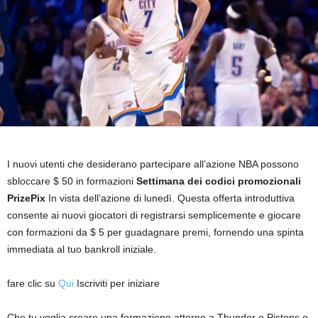
I nuovi utenti che desiderano partecipare all’azione NBA possono
sbloccare $ 50 in formazioni
Settimana dei codici promozionali
PrizePix
In vista dell’azione di lunedì. Questa offerta introduttiva
consente ai nuovi giocatori di registrarsi semplicemente e giocare
con formazioni da $ 5 per guadagnare premi, fornendo una spinta
immediata al tuo bankroll iniziale.
fare clic su
Qui
Iscriviti per iniziare
Che tu voglia creare una formazione attorno a Thunder e Pistons o