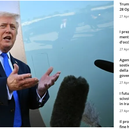
Trump
28 O
27 Apr
I pre
mentr
d’occ
27 Apr
Agen
sosti
della
gove
27 Apr
I fut
scivo
in Ira
27 Apr
Il pr
fine 