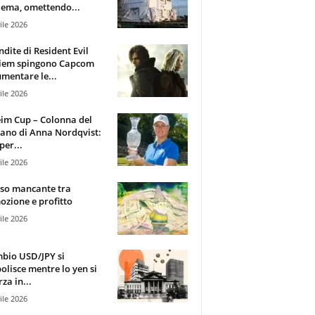
ema, omettendo...
ile 2026
ndite di Resident Evil
iem spingono Capcom
mentare le...
ile 2026
im Cup – Colonna del
ano di Anna Nordqvist:
per...
ile 2026
sso mancante tra
zione e profitto
ile 2026
mbio USD/JPY si
olisce mentre lo yen si
za in...
ile 2026