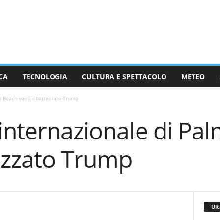
CA
TECNOLOGIA
CULTURA E SPETTACOLO
METEO
m Beach verrà ribattezzato Trump
internazionale di Pa
tezzato Trump
Ult