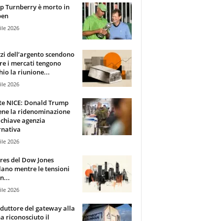
 Turnberry è morto in
pen
ile 2026
zzi dell’argento scendono
e i mercati tengono
hio la riunione...
ile 2026
te NICE: Donald Trump
ene la ridenominazione
 chiave agenzia
rnativa
ile 2026
ures del Dow Jones
lano mentre le tensioni
n...
ile 2026
oduttore del gateway alla
ha riconosciuto il