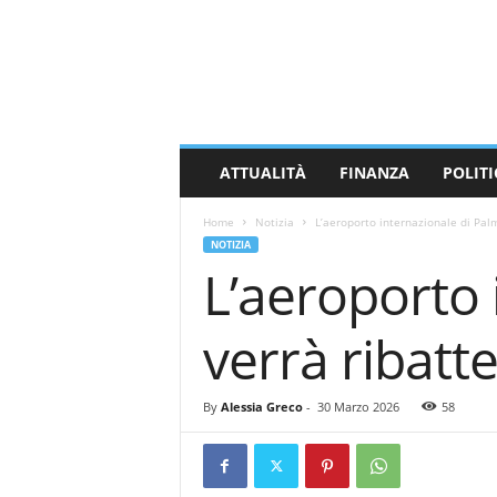
M
a
s
s
a
C
a
ATTUALITÀ
FINANZA
POLITI
r
r
Home
Notizia
L’aeroporto internazionale di Pal
a
NOTIZIA
r
L’aeroporto 
a
N
e
verrà ribat
w
s
By
Alessia Greco
-
30 Marzo 2026
58