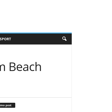
SPORT
lm Beach
imo post