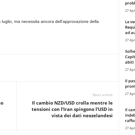
probl
27 Apr
Le ve
 luglio, ma necessita ancora dell’approvazione della
Requ
ad au
27 Apr
Solhe
Capit
abiti 
27 Apr
Il pa
promo
27 Apr
Next article
no
Il cambio NZD/USD crolla mentre le
i
tensioni con l’Iran spingono l’USD in
Il ca
indeb
vista dei dati neozelandesi
raffor
27 Apr