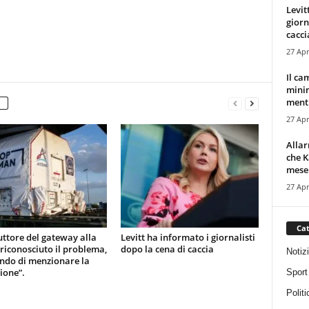
Levit
giorn
cacci
27 Apr
Il ca
minim
mentr
27 Apr
Alla
che K
mese.
27 Apr
Cat
uttore del gateway alla
Levitt ha informato i giornalisti
 riconosciuto il problema,
dopo la cena di caccia
Notiz
ndo di menzionare la
ione”.
Sport
Politi