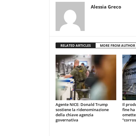
Alessia Greco
RELATED ARTICLES
MORE FROM AUTHOR
Agente NICE: Donald Trump
Il prod
sostiene la ridenominazione
fine ha
della chiave agenzia
omette
governativa
“corros