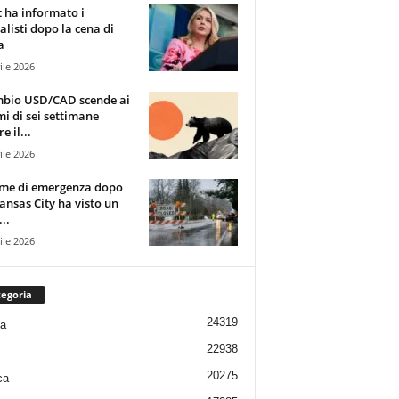
t ha informato i
alisti dopo la cena di
a
ile 2026
mbio USD/CAD scende ai
i di sei settimane
e il...
ile 2026
rme di emergenza dopo
ansas City ha visto un
..
ile 2026
egoria
24319
ia
22938
20275
ca