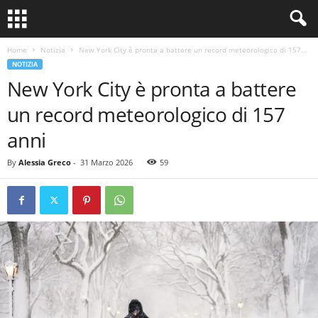
Home
Notizia
New York City è pronta a battere un record meteorologico di 157...
NOTIZIA
New York City è pronta a battere
un record meteorologico di 157
anni
By
Alessia Greco
-
31 Marzo 2026
59