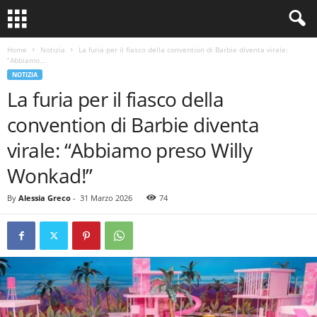
Home
Notizia
La furia per il fiasco della convention di Barbie diventa virale:
“Abbiamo...
NOTIZIA
La furia per il fiasco della
convention di Barbie diventa
virale: “Abbiamo preso Willy
Wonkad!”
By
Alessia Greco
-
31 Marzo 2026
74