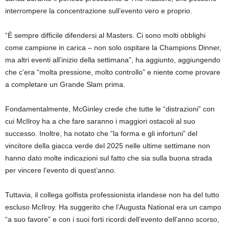
interrompere la concentrazione sull’evento vero e proprio.
“È sempre difficile difendersi al Masters. Ci sono molti obblighi
come campione in carica – non solo ospitare la Champions Dinner,
ma altri eventi all’inizio della settimana”, ha aggiunto, aggiungendo
che c’era “molta pressione, molto controllo” e niente come provare
a completare un Grande Slam prima.
Fondamentalmente, McGinley crede che tutte le “distrazioni” con
cui McIlroy ha a che fare saranno i maggiori ostacoli al suo
successo. Inoltre, ha notato che “la forma e gli infortuni” del
vincitore della giacca verde del 2025 nelle ultime settimane non
hanno dato molte indicazioni sul fatto che sia sulla buona strada
per vincere l’evento di quest’anno.
Tuttavia, il collega golfista professionista irlandese non ha del tutto
escluso McIlroy. Ha suggerito che l’Augusta National era un campo
“a suo favore” e con i suoi forti ricordi dell’evento dell’anno scorso,