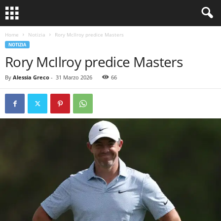
Home
Notizia
Rory McIlroy predice Masters
NOTIZIA
Rory McIlroy predice Masters
By
Alessia Greco
-
31 Marzo 2026
66