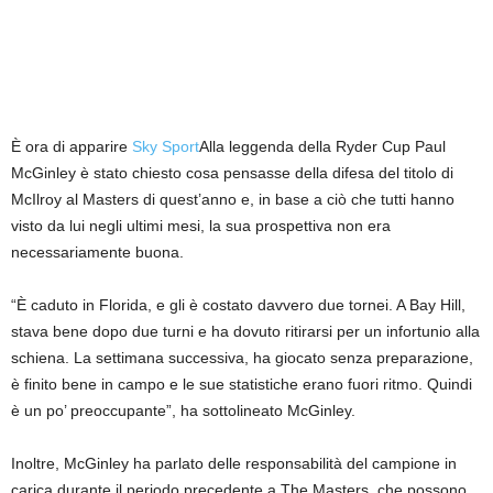
È ora di apparire
Sky Sport
Alla leggenda della Ryder Cup Paul
McGinley è stato chiesto cosa pensasse della difesa del titolo di
McIlroy al Masters di quest’anno e, in base a ciò che tutti hanno
visto da lui negli ultimi mesi, la sua prospettiva non era
necessariamente buona.
“È caduto in Florida, e gli è costato davvero due tornei. A Bay Hill,
stava bene dopo due turni e ha dovuto ritirarsi per un infortunio alla
schiena. La settimana successiva, ha giocato senza preparazione,
è finito bene in campo e le sue statistiche erano fuori ritmo. Quindi
è un po’ preoccupante”, ha sottolineato McGinley.
Inoltre, McGinley ha parlato delle responsabilità del campione in
carica durante il periodo precedente a The Masters, che possono