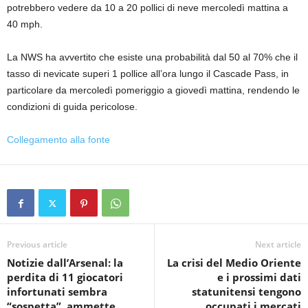
potrebbero vedere da 10 a 20 pollici di neve mercoledì mattina a
40 mph.
La NWS ha avvertito che esiste una probabilità dal 50 al 70% che il
tasso di nevicate superi 1 pollice all’ora lungo il Cascade Pass, in
particolare da mercoledì pomeriggio a giovedì mattina, rendendo le
condizioni di guida pericolose.
Collegamento alla fonte
Previous article
Next article
Notizie dall’Arsenal: la
La crisi del Medio Oriente
perdita di 11 giocatori
e i prossimi dati
infortunati sembra
statunitensi tengono
“sospetta”, ammette
occupati i mercati