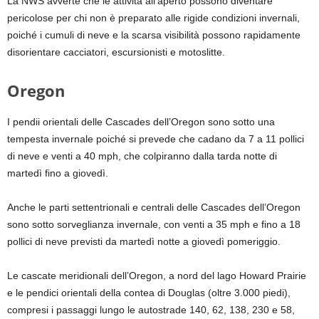
La NWS avverte che le attività all’aperto possono diventare
pericolose per chi non è preparato alle rigide condizioni invernali,
poiché i cumuli di neve e la scarsa visibilità possono rapidamente
disorientare cacciatori, escursionisti e motoslitte.
Oregon
I pendii orientali delle Cascades dell’Oregon sono sotto una
tempesta invernale poiché si prevede che cadano da 7 a 11 pollici
di neve e venti a 40 mph, che colpiranno dalla tarda notte di
martedì fino a giovedì.
Anche le parti settentrionali e centrali delle Cascades dell’Oregon
sono sotto sorveglianza invernale, con venti a 35 mph e fino a 18
pollici di neve previsti da martedì notte a giovedì pomeriggio.
Le cascate meridionali dell’Oregon, a nord del lago Howard Prairie
e le pendici orientali della contea di Douglas (oltre 3.000 piedi),
compresi i passaggi lungo le autostrade 140, 62, 138, 230 e 58,