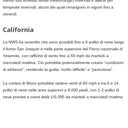
hanno tutti emesso avvisi meteorologici invernali e allerte per
tempeste invernali, alcuni dei quali rimangono in vigore fino a
venerdì.
California
La NWS ha avvertito che sono possibili fino a 6 pollici di neve lungo
il fiume San Joaquin e nella parte superiore del Parco nazionale di
Yosemite, con raffiche di vento fino a 55 mph da martedì a
mercoledì mattina. Ciò potrebbe potenzialmente creare “condizioni
di whiteout”, rendendo la guida “molto difficile” e “pericolosa”.
La contea di Mono potrebbe vedere venti di 60 mph e tra 6 e 14
pollici di neve nelle aree superiori a 8.000 piedi, con 1-2 pollici di
neve previsti a ovest della US-395 da martedì a mercoledì mattina.