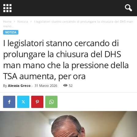
Home
Notizia
I legislatori stanno cercando di prolungare la chiusura del DHS man
mano...
NOTIZIA
I legislatori stanno cercando di
prolungare la chiusura del DHS
man mano che la pressione della
TSA aumenta, per ora
By
Alessia Greco
-
31 Marzo 2026
52